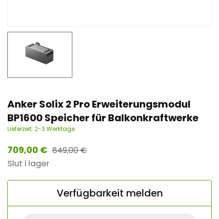
n
t
Anker Solix 2 Pro Erweiterungsmodul
BP1600 Speicher für Balkonkraftwerke
Lieferzeit:
2-3 Werktage
709,00
€
849,00
€
Slut i lager
Verfügbarkeit melden