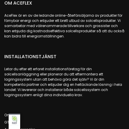
OM ACEFLEX
AceFlex är en av de ledande online-återförsäljarna av produkter för
förnybar energi och erbjuder ett brett utbud av solcellsprodukter. Vi
samarbetar med välrenommerade tillverkare och grossister och
kan erbjuda dig kostnadseffektiva solcellsprodukter så att du också
kan bidra till energiomställningen.
INSTALLATIONSTJÄNST
Letar du efter ett erfaret installationsföretag för din
solcellsanläggning eller planerar du att eftermontera ett
lagringssystem utan att behöva göra det själv? Vi är din
kompetenta partner och erbjuder dig en heltäckande lösning i hela
landet: Vi levererar och installerar både solcellssystem och
lagringssystem enligt dina individuella krav.
Om oss
GTC