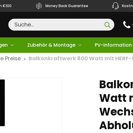
ån €100
Money Back Guarantee
Kostn
gen
Zubehör & Montage
PV-information
e Preise
Balkonkraftwerk 800 Watt mit HERF-
>
Balko
Watt 
Wechs
Abhol