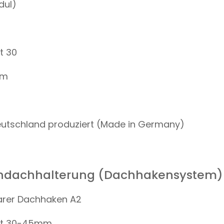
dul)
t 30
mm
Deutschland produziert (Made in Germany)
endachhalterung (Dachhakensystem)
barer Dachhaken A2
Set 30-45mm