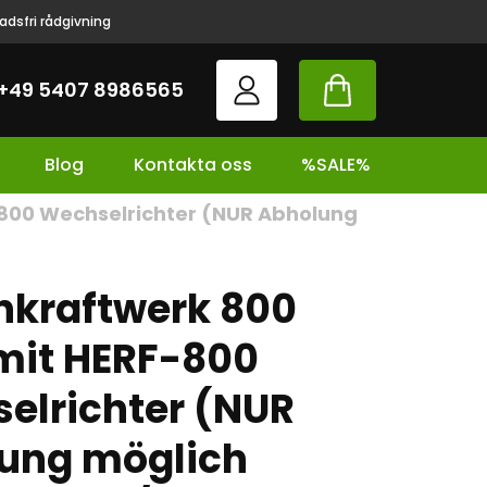
adsfri rådgivning
+49 5407 8986565
Blog
Kontakta oss
%SALE%
800 Wechselrichter (NUR Abholung
nkraftwerk 800
mit HERF-800
elrichter (NUR
ung möglich