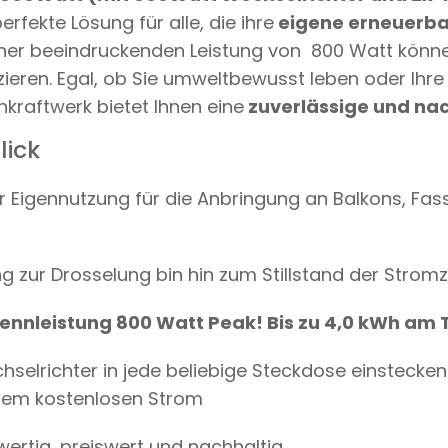
E
perfekte Lösung für alle, die ihre
eigene erneuerba
R
(
iner beeindruckenden Leistung von 800 Watt könne
N
ieren. Egal, ob Sie umweltbewusst leben oder Ihre
U
R
kraftwerk bietet Ihnen eine
zuverlässige und na
A
B
lick
H
O
L
 Eigennutzung für die Anbringung an Balkons, Fas
U
N
G
M
 zur Drosselung bin hin zum Stillstand der Strom
Ö
G
L
nnleistung 800 Watt Peak! Bis zu 4,0 kWh am 
I
C
H
selrichter in jede beliebige Steckdose einstecken 
W
hrem kostenlosen Strom
A
L
L
ertig, preiswert und nachhaltig