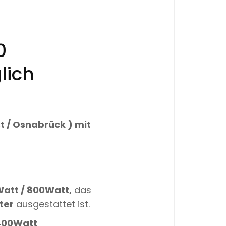
0
lich
t / Osnabrück )
mit
att / 800Watt,
das
ter
ausgestattet ist.
 400Watt