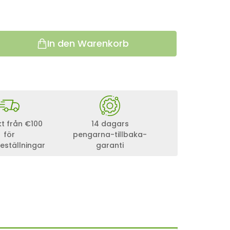
In den Warenkorb
akt från €100
14 dagars
för
pengarna-tillbaka-
eställningar
garanti