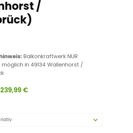
nhorst /
rück)
hinweis:
Balkonkraftwerk NUR
möglich in 49134 Wallenhorst /
ck
–
239,99
€
rnativ