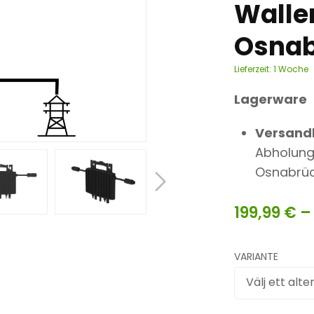
Walle
Osnab
Lieferzeit:
1 Woche
Lagerware
Versand
Abholung 
Osnabrü
199,99
€
VARIANTE
Välj ett alte