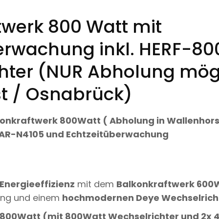
T
T
twerk 800 Watt mit
M
I
T
erwachung inkl. HERF-80
H
E
hter (NUR Abholung mög
R
F
-
t / Osnabrück)
8
0
0
W
konkraftwerk 800Watt ( Abholung in Wallenhors
E
AR-N4105
und Echtzeitüberwachung
C
H
S
E
L
R
nergieeffizienz
mit dem
Balkonkraftwerk 600W
I
C
ung und einem
hochmodernen Deye Wechselrich
H
T
 800Watt (mit 800Watt Wechselrichter und 2x