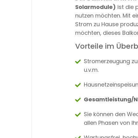
Solarmodule)
ist die 
nutzen möchten. Mit e
Strom zu Hause produz
möchten, dieses Balkon
Vorteile im Überb
Stromerzeugung zur
u.v.m.
Hausnetzeinspeisung
Gesamtleistung/Ne
Sie können den Wech
allen Phasen von I
Wartungsfrei, hochw