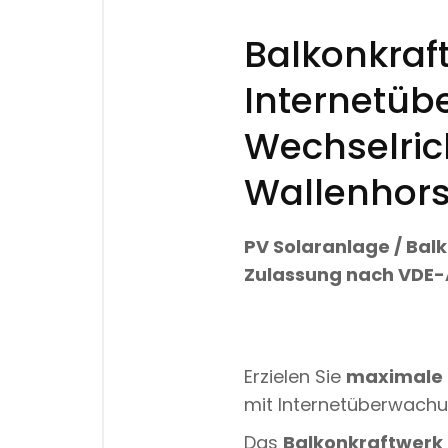
Balkonkraf
Internetüb
Wechselric
Wallenhors
PV Solaranlage / Bal
Zulassung nach
VDE-
Erzielen Sie
maximale E
mit Internetüberwach
Das
Balkonkraftwerk