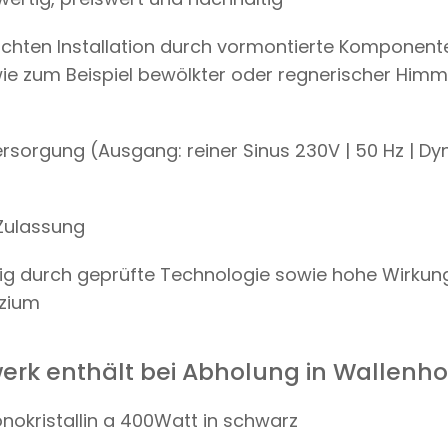
E
N
ichten Installation durch vormontierte Komponente
H
O
wie zum Beispiel bewölkter oder regnerischer Himm
R
S
T
/
rsorgung (Ausgang: reiner Sinus 230V | 50 Hz | 
O
S
N
A
Zulassung
B
R
Ü
tig durch geprüfte Technologie sowie hohe Wirku
C
K
izium
)
M
Ä
erk enthält bei Abholung in Wallenho
N
G
D
nokristallin a 400Watt in schwarz