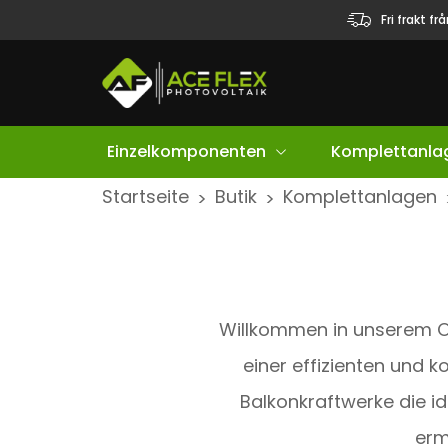
Fri frakt fr
Einzelkomponenten
Komplettanla
S
Startseite
Butik
Komplettanlagen
>
>
k
i
p
t
Willkommen in unserem O
o
c
einer effizienten und 
o
Balkonkraftwerke die i
n
erm
t