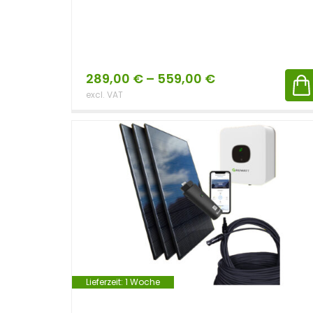
289,00
€
–
559,00
€
excl. VAT
Lieferzeit:
1 Woche