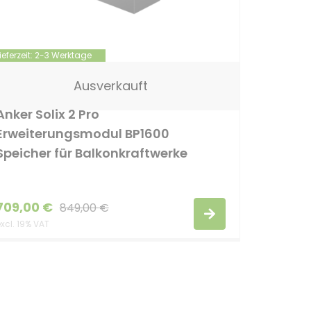
ieferzeit:
2-3 Werktage
Ausverkauft
Anker Solix 2 Pro
Erweiterungsmodul BP1600
Speicher für Balkonkraftwerke
709,00
€
849,00
€
xcl. 19% VAT