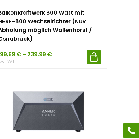
Balkonkraftwerk 800 Watt mit
HERF-800 Wechselrichter (NUR
Abholung möglich Wallenhorst /
Osnabrück)
199,99
€
–
239,99
€
xcl. VAT