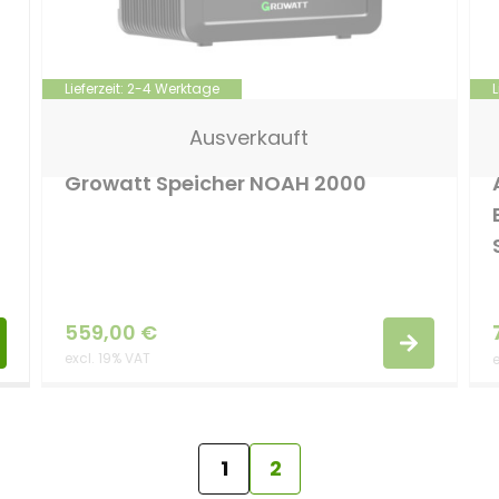
Lieferzeit:
2-4 Werktage
L
Ausverkauft
Growatt Speicher NOAH 2000
559,00
€
excl. 19% VAT
e
1
2