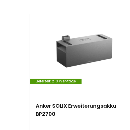
e
n
t
Lieferzeit:
2-3 Werktage
Anker SOLIX Erweiterungsakku
BP2700