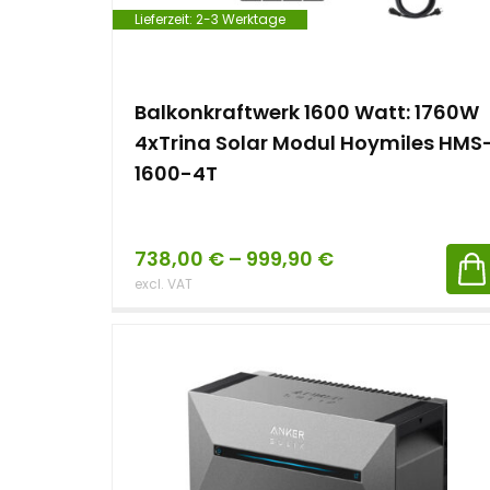
Lieferzeit:
2-3 Werktage
Balkonkraftwerk 1600 Watt: 1760W
4xTrina Solar Modul Hoymiles HMS
1600-4T
738,00
€
–
999,90
€
excl. VAT