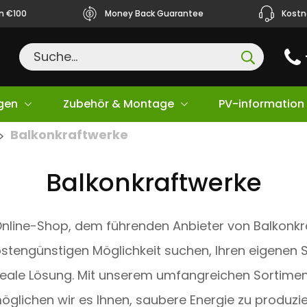
ån €100
Money Back Guarantee
Kostn
gen
Zubehör & Montage
PV-information
Balkonkraftwerke
>
Balkonkraftwerke
nline-Shop, dem führenden Anbieter von Balkonkr
kostengünstigen Möglichkeit suchen, Ihren eigenen 
deale Lösung. Mit unserem umfangreichen Sortime
öglichen wir es Ihnen, saubere Energie zu produzie