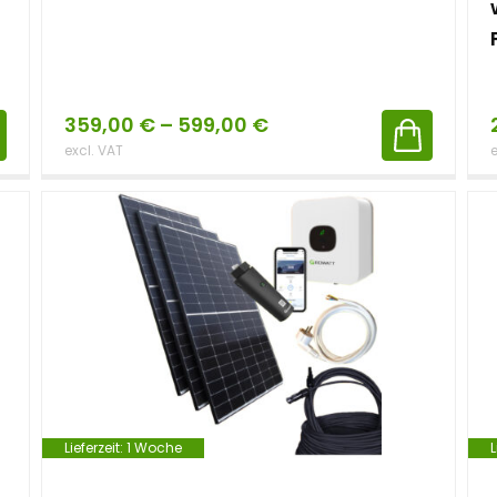
359,00
€
–
599,00
€
excl. VAT
e
Lieferzeit:
1 Woche
L