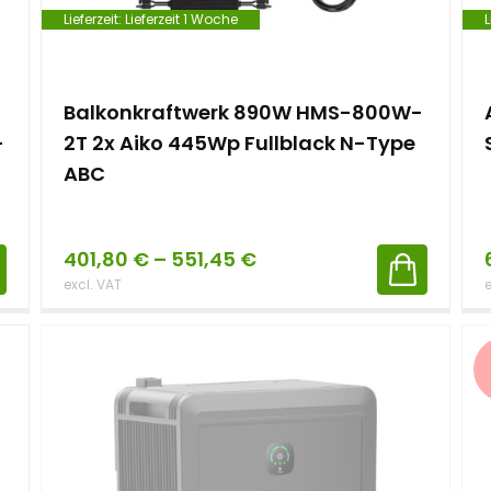
Lieferzeit:
Lieferzeit 1 Woche
L
Balkonkraftwerk 890W HMS-800W-
-
2T 2x Aiko 445Wp Fullblack N-Type
ABC
401,80
€
–
551,45
€
excl. VAT
e