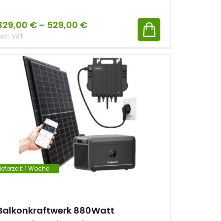
329,00
€
–
529,00
€
xcl. VAT
ieferzeit:
1 Woche
Balkonkraftwerk 880Watt