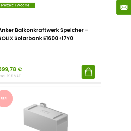
ieferzeit:
1 Woche
Anker Balkonkraftwerk Speicher –
SOLIX Solarbank E1600+17Y0
699,78
€
xcl. 19% VAT
REA!