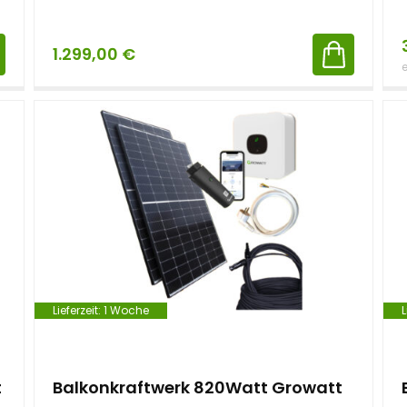
1.299,00
€
e
Lieferzeit:
1 Woche
L
t
Balkonkraftwerk 820Watt Growatt