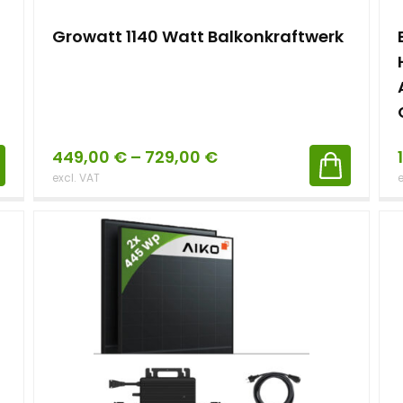
Growatt 1140 Watt Balkonkraftwerk
449,00
€
–
729,00
€
excl. VAT
e