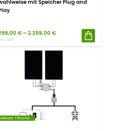
wahlweise mit Speicher Plug and
Play
299,00
€
–
2.359,00
€
xcl. VAT
ieferzeit:
1 Woche