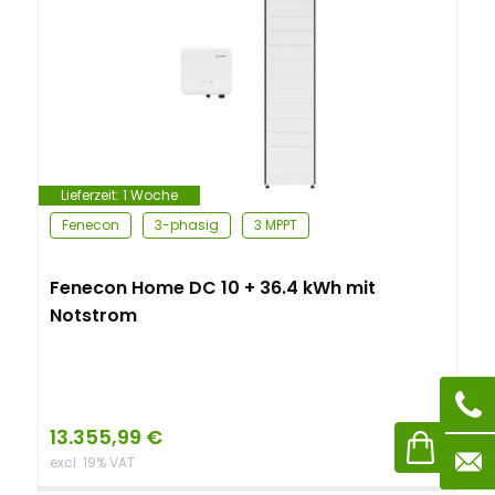
Lieferzeit:
1 Woche
Fenecon
3-phasig
3 MPPT
Fenecon Home DC 10 + 36.4 kWh mit
Notstrom
13.355,99
€
excl. 19% VAT