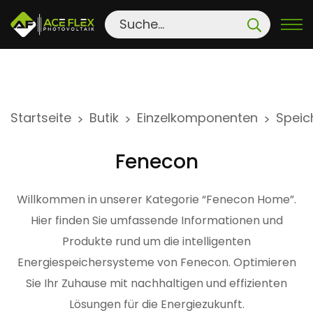
S
Startseite
Butik
Einzelkomponenten
Speic
>
>
>
k
i
Fenecon
p
t
Willkommen in unserer Kategorie “Fenecon Home”.
o
Hier finden Sie umfassende Informationen und
c
Produkte rund um die intelligenten
o
n
Energiespeichersysteme von Fenecon. Optimieren
t
Sie Ihr Zuhause mit nachhaltigen und effizienten
e
Lösungen für die Energiezukunft.