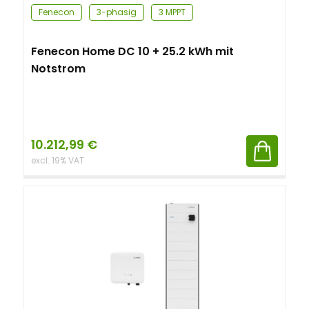
Fenecon
3-phasig
3 MPPT
Fenecon Home DC 10 + 25.2 kWh mit
Notstrom
10.212,99
€
excl. 19% VAT