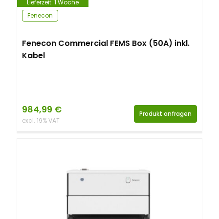
Lieferzeit:
1 Woche
Fenecon
Fenecon Commercial FEMS Box (50A) inkl.
Kabel
984,99
€
Produkt anfragen
excl. 19% VAT