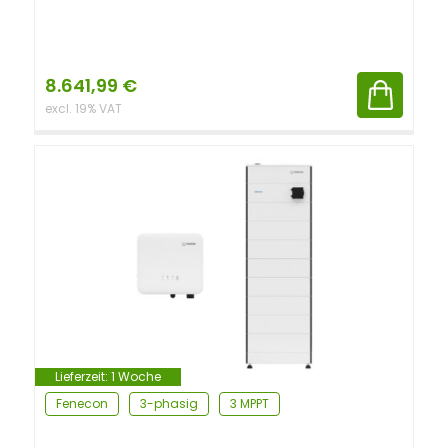
8.641,99
€
excl. 19% VAT
Lieferzeit:
1 Woche
Fenecon
3-phasig
3 MPPT