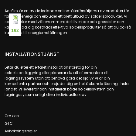
AceFlex är en av de ledande online-återförsäljarna av produkter för
förnybar energi och erbjuder ett brett utbud av solcellsprodukter. Vi
samarbetar med välrenommerade tillverkare och grossister och
kan erbjuda dig kostnadseffektiva solcellsprodukter så att du också
162
kan bidra till energiomställningen.
INSTALLATIONSTJÄNST
Letar du efter ett erfaret installationsföretag för din
solcellsanläggning eller planerar du att eftermontera ett
lagringssystem utan att behöva göra det själv? Vi är din
kompetenta partner och erbjuder dig en heltäckande lösning i hela
landet: Vi levererar och installerar både solcellssystem och
lagringssystem enligt dina individuella krav.
Om oss
GTC
Avbokningsregler