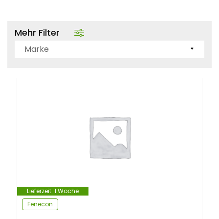
n
t
Mehr Filter
Marke
Lieferzeit:
1 Woche
Fenecon