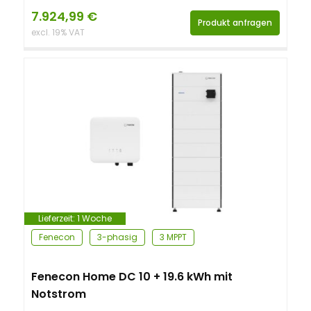
7.924,99
€
Produkt anfragen
excl. 19% VAT
Lieferzeit:
1 Woche
Fenecon
3-phasig
3 MPPT
Fenecon Home DC 10 + 19.6 kWh mit
Notstrom