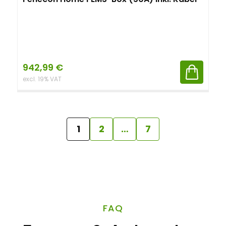
942,99
€
excl. 19% VAT
1
2
…
7
FAQ