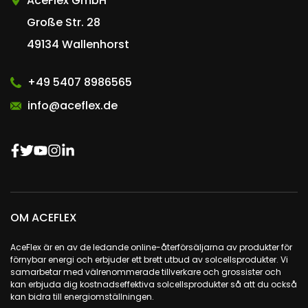
AceFlex GmbH
Große Str. 28
49134 Wallenhorst
+49 5407 8986565
info@aceflex.de
OM ACEFLEX
AceFlex är en av de ledande online-återförsäljarna av produkter för
förnybar energi och erbjuder ett brett utbud av solcellsprodukter. Vi
samarbetar med välrenommerade tillverkare och grossister och
kan erbjuda dig kostnadseffektiva solcellsprodukter så att du också
kan bidra till energiomställningen.