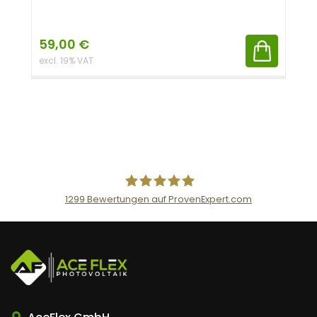
59,00
€
excl. 19% VAT
1299
Bewertungen auf ProvenExpert.com
AceFlex GmbH