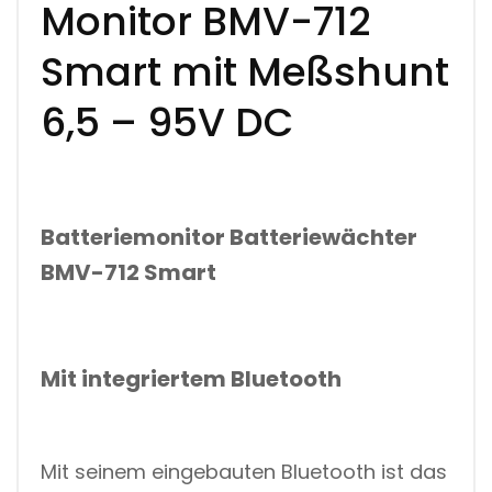
Monitor BMV-712
2
S
M
Smart mit Meßshunt
A
R
6,5 – 95V DC
T
M
I
T
M
E
SS
Batteriemonitor Batteriewächter
S
H
BMV-712 Smart
U
N
T
6
,
Mit integriertem Bluetooth
5
-
9
5
V
Mit seinem eingebauten Bluetooth ist das
D