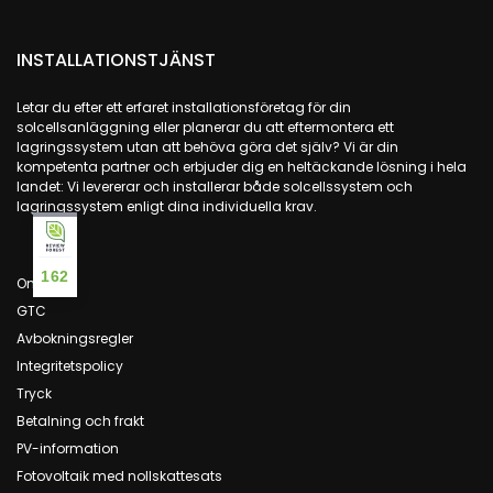
INSTALLATIONSTJÄNST
Letar du efter ett erfaret installationsföretag för din
solcellsanläggning eller planerar du att eftermontera ett
lagringssystem utan att behöva göra det själv? Vi är din
kompetenta partner och erbjuder dig en heltäckande lösning i hela
landet: Vi levererar och installerar både solcellssystem och
lagringssystem enligt dina individuella krav.
162
Om oss
GTC
Avbokningsregler
Integritetspolicy
Tryck
Betalning och frakt
PV-information
Fotovoltaik med nollskattesats