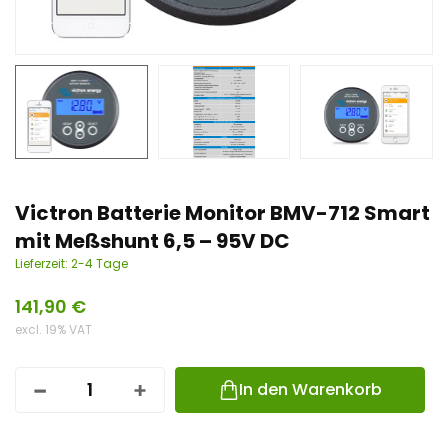
n
t
Victron Batterie Monitor BMV-712 Smart
mit Meßshunt 6,5 – 95V DC
Lieferzeit:
2-4 Tage
141,90
€
excl. 19% VAT
In den Warenkorb
V
I
C