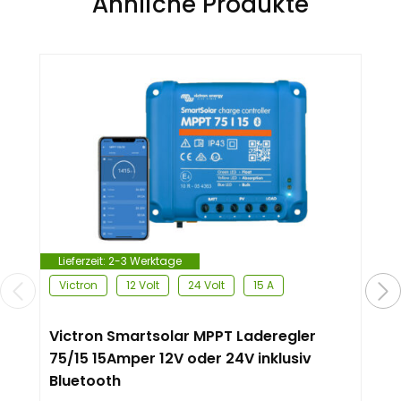
Ähnliche Produkte
Lieferzeit:
2-3 Werktage
Victron
12 Volt
24 Volt
15 A
Victron Smartsolar MPPT Laderegler
75/15 15Amper 12V oder 24V inklusiv
Bluetooth