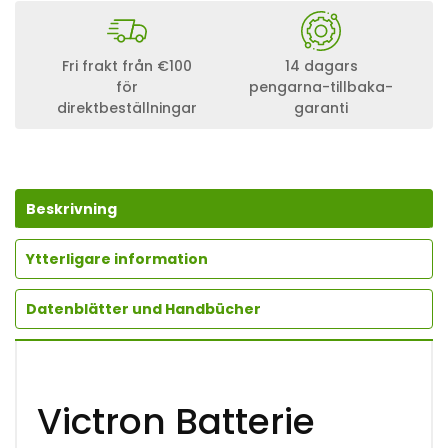
T
R
O
N
Fri frakt från €100
14 dagars
B
för
pengarna-tillbaka-
A
direktbeställningar
garanti
T
T
E
R
I
E
Beskrivning
M
O
N
Ytterligare information
I
T
Datenblätter und Handbücher
O
R
B
M
V
-
Victron Batterie
7
1