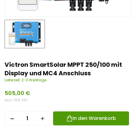
n
t
Victron SmartSolar MPPT 250/100 mit
Display und MC4 Anschluss
Lieferzeit:
2-3 Werktage
505,00
€
excl. 19% VAT
In den Warenkorb
V
I
C