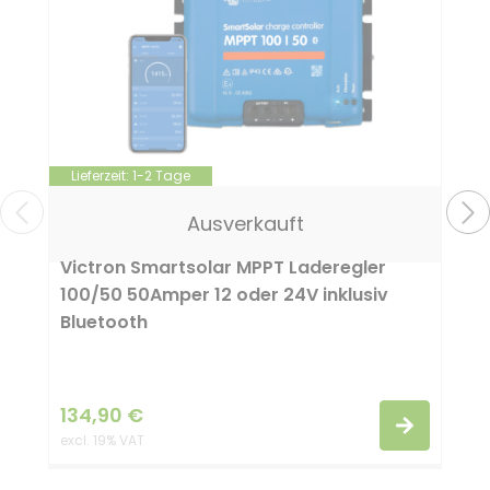
Lieferzeit:
1-2 Tage
Victron
12 Volt
24 Volt
50 A
Ausverkauft
Victron Smartsolar MPPT Laderegler
100/50 50Amper 12 oder 24V inklusiv
Bluetooth
134,90
€
excl. 19% VAT