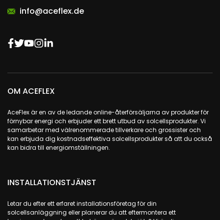
info@aceflex.de
OM ACEFLEX
AceFlex är en av de ledande online-återförsäljarna av produkter för
förnybar energi och erbjuder ett brett utbud av solcellsprodukter. Vi
samarbetar med välrenommerade tillverkare och grossister och
kan erbjuda dig kostnadseffektiva solcellsprodukter så att du också
kan bidra till energiomställningen.
INSTALLATIONSTJÄNST
Letar du efter ett erfaret installationsföretag för din
solcellsanläggning eller planerar du att eftermontera ett