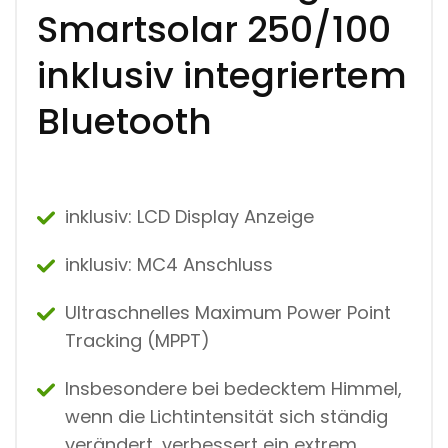
M
Smartsolar 250/100
I
T
inklusiv integriertem
D
I
S
Bluetooth
P
L
A
Y
U
N
inklusiv: LCD Display Anzeige
D
M
C
inklusiv: MC4 Anschluss
4
A
Ultraschnelles Maximum Power Point
N
S
Tracking (MPPT)
C
H
L
Insbesondere bei bedecktem Himmel,
U
wenn die Lichtintensität sich ständig
S
S
verändert, verbessert ein extrem