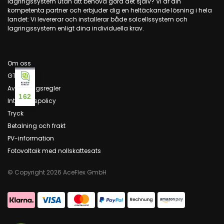
lagringssystem utan att behöva göra det själv? Vi är din
kompetenta partner och erbjuder dig en heltäckande lösning i hela
landet: Vi levererar och installerar både solcellssystem och
lagringssystem enligt dina individuella krav.
Om oss
GTC
Avbokningsregler
162
Integritetspolicy
Tryck
Betalning och frakt
PV-information
Fotovoltaik med nollskattesats
© Copyright 2026 AceFlex GmbH