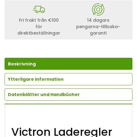
T
R
O
N
Fri frakt från €100
14 dagars
S
för
pengarna-tillbaka-
M
direktbeställningar
garanti
A
R
T
S
O
L
Beskrivning
A
R
M
Ytterligare information
P
P
Datenblätter und Handbücher
T
2
5
0
/
1
Victron
Laderegler
0
0