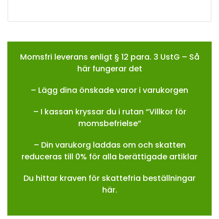
Momsfri leverans enligt § 12 para. 3 UstG – Så
här fungerar det
– Lägg dina önskade varor i varukorgen
– I kassan kryssar du i rutan “Villkor för
momsbefrielse”
– Din varukorg laddas om och skatten
reduceras till 0% för alla berättigade artiklar
Du hittar kraven för skattefria beställningar
här.