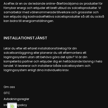
AceFlex är en av de ledande online-återförsäljarna av produkter för
förnybar energi och erbjuder ett brett utbud av solcellsprodukter. Vi
samarbetar med välrenommerade tillverkare och grossister och
kan erbjuda dig kostnadseffektiva solcellsprodukter så att du också
kan bidra till energiomställningen.
INSTALLATIONSTJÄNST
Letar du efter ett erfaret installationsföretag för din
solcellsanläggning eller planerar du att eftermontera ett
lagringssystem utan att behöva göra det själv? Vi är din
kompetenta partner och erbjuder dig en heltäckande lösning i hela
landet: Vi levererar och installerar både solcellssystem och
lagringssystem enligt dina individuella krav.
Om oss
GTC
Avbokningsregler
Integritetspolicy