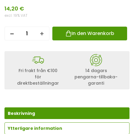
14,20
€
excl. 19% VAT
In den Warenkorb
S
O
L
A
R
H
A
Fri frakt från €100
14 dagars
L
för
pengarna-tillbaka-
T
direktbeställningar
garanti
E
R
U
N
G
1
Beskrivning
8
C
M
Ytterligare information
U