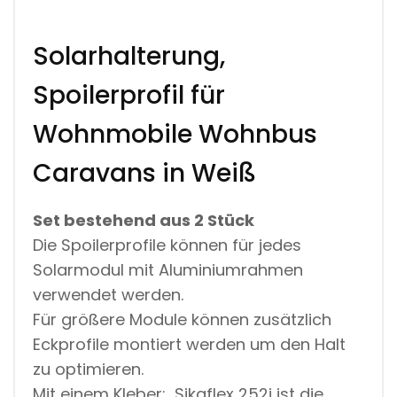
L
E
C
Solarhalterung,
A
M
Spoilerprofil für
P
I
Wohnmobile Wohnbus
N
G
C
Caravans in Weiß
A
R
A
Set bestehend aus 2 Stück
V
A
Die Spoilerprofile können für jedes
N
Solarmodul mit Aluminiumrahmen
S
W
verwendet werden.
E
Für größere Module können zusätzlich
I
S
Eckprofile montiert werden um den Halt
S
M
zu optimieren.
Ä
Mit einem Kleber: Sikaflex 252i ist die
N