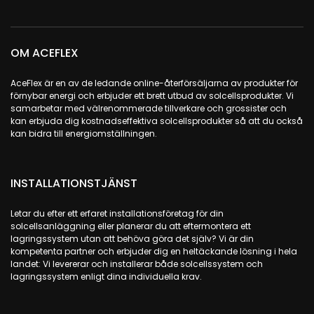
OM ACEFLEX
AceFlex är en av de ledande online-återförsäljarna av produkter för
förnybar energi och erbjuder ett brett utbud av solcellsprodukter. Vi
samarbetar med välrenommerade tillverkare och grossister och
kan erbjuda dig kostnadseffektiva solcellsprodukter så att du också
kan bidra till energiomställningen.
INSTALLATIONSTJÄNST
Letar du efter ett erfaret installationsföretag för din
solcellsanläggning eller planerar du att eftermontera ett
lagringssystem utan att behöva göra det själv? Vi är din
kompetenta partner och erbjuder dig en heltäckande lösning i hela
landet: Vi levererar och installerar både solcellssystem och
lagringssystem enligt dina individuella krav.