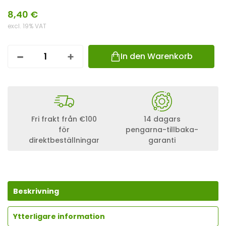
8,40
€
excl. 19% VAT
In den Warenkorb
W
O
H
N
M
O
B
Fri frakt från €100
14 dagars
I
för
pengarna-tillbaka-
L
direktbeställningar
garanti
S
O
L
A
R
K
Beskrivning
A
B
E
Ytterligare information
L