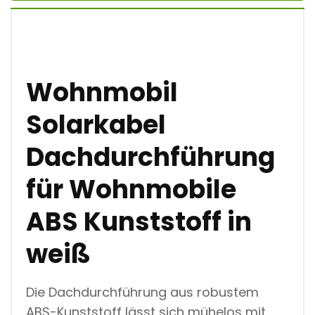
D
A
C
H
D
U
Wohnmobil
R
C
H
Solarkabel
F
Ü
Dachdurchführung
H
R
U
für Wohnmobile
N
G
ABS Kunststoff in
A
B
S
weiß
K
U
N
S
Die Dachdurchführung aus robustem
T
ABS-Kunststoff lässt sich mühelos mit
S