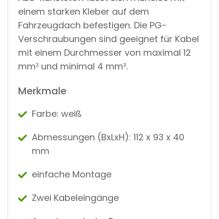
T
einem starken Kleber auf dem
O
Fahrzeugdach befestigen. Die PG-
F
F
Verschraubungen sind geeignet für Kabel
W
mit einem Durchmesser von maximal 12
E
I
mm² und minimal 4 mm².
SS
M
Ä
Merkmale
N
G
Farbe: weiß
D
Abmessungen (BxLxH): 112 x 93 x 40
mm
einfache Montage
Zwei Kabeleingänge