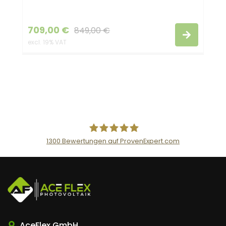
709,00
€
849,00
€
excl. 19% VAT
1300
Bewertungen auf ProvenExpert.com
AceFlex GmbH
AceFlex GmbH