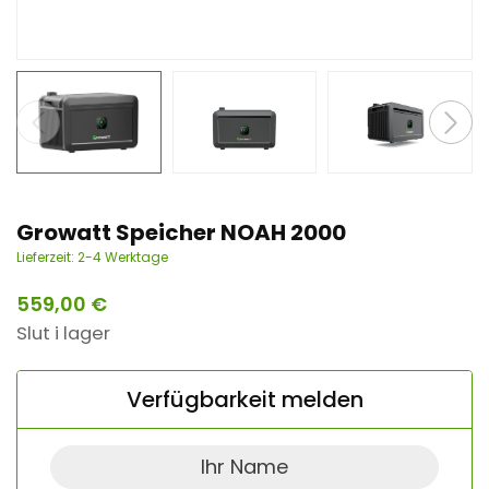
n
t
Growatt Speicher NOAH 2000
Lieferzeit:
2-4 Werktage
559,00
€
Slut i lager
Verfügbarkeit melden