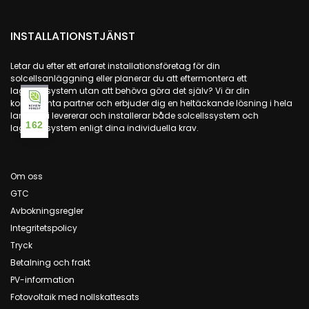
INSTALLATIONSTJÄNST
Letar du efter ett erfaret installationsföretag för din
solcellsanläggning eller planerar du att eftermontera ett
lagringssystem utan att behöva göra det själv? Vi är din
kompetenta partner och erbjuder dig en heltäckande lösning i hela
landet: Vi levererar och installerar både solcellssystem och
162
lagringssystem enligt dina individuella krav.
Om oss
GTC
Avbokningsregler
Integritetspolicy
Tryck
Betalning och frakt
PV-information
Fotovoltaik med nollskattesats