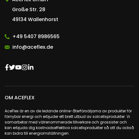
Große Str. 28
49134 Wallenhorst
+49 5407 8986565
info@aceflex.de
OM ACEFLEX
AceFlex är en av de ledande online-återförsäljarna av produkter för
förnybar energi och erbjuder ett brett utbud av solcellsprodukter. Vi
samarbetar med välrenommerade tillverkare och grossister och
kan erbjuda dig kostnadseffektiva solcellsprodukter så att du också
kan bidra till energiomställningen.