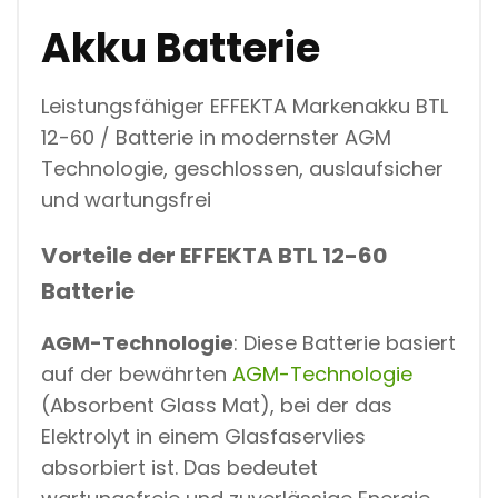
A
G
Akku Batterie
M
B
L
Leistungsfähiger EFFEKTA Markenakku BTL
E
I
12-60 / Batterie in modernster AGM
A
Technologie, geschlossen, auslaufsicher
K
K
und wartungsfrei
U
F
Ü
Vorteile der
EFFEKTA BTL 12-60
R
Batterie
S
O
L
AGM-Technologie
: Diese Batterie basiert
A
R
auf der bewährten
AGM-Technologie
N
(Absorbent Glass Mat), bei der das
O
T
Elektrolyt in einem Glasfaservlies
S
absorbiert ist. Das bedeutet
T
R