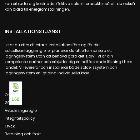
kan erbjuda dig kostnadseffektiva solcellsprodukter så att du också
kan bidra till energiomställningen.
INSTALLATIONSTJÄNST
Letar du efter ett erfaret installationsföretag för din
solcellsanläggning eller planerar du att eftermontera ett
lagringssystem utan att behöva göra det själv? Vi är din
kompetenta partner och erbjuder dig en heltäckande lösning i hela
landet: Vi levererar och installerar både solcellssystem och
lagringssystem enligt dina individuella krav.
Om oss
162
GTC
Avbokningsregler
Integritetspolicy
Tryck
Betalning och frakt