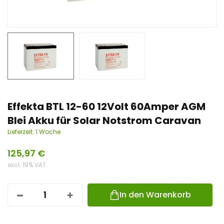
n
t
Effekta BTL 12-60 12Volt 60Amper AGM
Blei Akku für Solar Notstrom Caravan
Lieferzeit:
1 Woche
125,97
€
excl. 19% VAT
In den Warenkorb
E
F
F