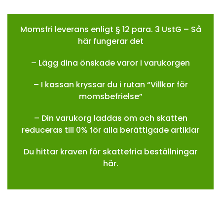
Momsfri leverans enligt § 12 para. 3 UstG – Så
här fungerar det
– Lägg dina önskade varor i varukorgen
– I kassan kryssar du i rutan “Villkor för
momsbefrielse”
– Din varukorg laddas om och skatten
reduceras till 0% för alla berättigade artiklar
Du hittar kraven för skattefria beställningar
här.