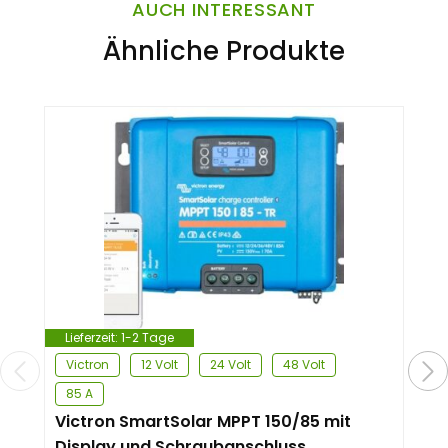
AUCH INTERESSANT
Ähnliche Produkte
Lieferzeit:
1-2 Tage
Victron
12 Volt
24 Volt
48 Volt
85 A
Victron SmartSolar MPPT 150/85 mit
Display und Schraubanschluss