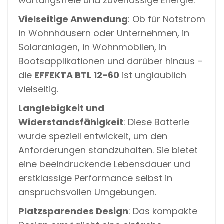
wartungsfreie und zuverlässige Energie.
O
M
Vielseitige Anwendung
: Ob für Notstrom
C
A
in Wohnhäusern oder Unternehmen, in
R
Solaranlagen, in Wohnmobilen, in
A
V
Bootsapplikationen und darüber hinaus –
A
die
EFFEKTA BTL 12-60
ist unglaublich
N
M
vielseitig.
Ä
N
Langlebigkeit und
G
Widerstandsfähigkeit
: Diese Batterie
D
wurde speziell entwickelt, um den
Anforderungen standzuhalten. Sie bietet
eine beeindruckende Lebensdauer und
erstklassige Performance selbst in
anspruchsvollen Umgebungen.
Platzsparendes Design
: Das kompakte