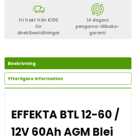
E
K
T
A
Fri frakt från €100
14 dagars
B
för
pengarna-tillbaka-
T
direktbeställningar
garanti
L
1
2
-
6
0
Beskrivning
1
2
V
Ytterligare information
O
L
T
6
0
EFFEKTA BTL 12-60 /
A
M
P
E
12V 60Ah AGM Blei
R