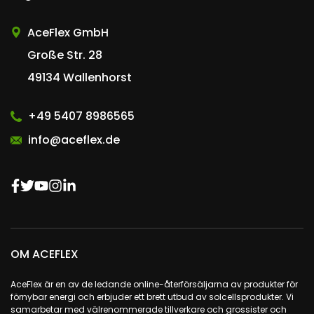
AceFlex GmbH
Große Str. 28
49134 Wallenhorst
+49 5407 8986565
info@aceflex.de
OM ACEFLEX
AceFlex är en av de ledande online-återförsäljarna av produkter för
förnybar energi och erbjuder ett brett utbud av solcellsprodukter. Vi
samarbetar med välrenommerade tillverkare och grossister och