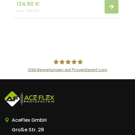
134,90
€
excl. 19% VAT
1299
Bewertungen auf ProvenExpert.com
AceFlex GmbH
AceFlex GmbH
Große Str. 28