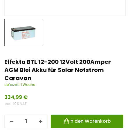
n
t
Effekta BTL 12-200 12Volt 200Amper
AGM Blei Akku für Solar Notstrom
Caravan
Lieferzeit:
1 Woche
334,99
€
excl. 19% VAT
In den Warenkorb
E
F