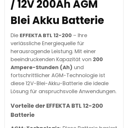
/ 12V 200Ah AGM
P
E
R
Blei Akku Batterie
A
G
M
Die
EFFEKTA BTL 12-200
– Ihre
B
L
verlässliche Energiequelle für
E
herausragende Leistung. Mit einer
I
A
beeindruckenden Kapazität von
200
K
K
Ampere-Stunden (Ah)
und
U
fortschrittlicher AGM-Technologie ist
F
Ü
diese 12V-Blei-Akku-Batterie die ideale
R
Lösung für anspruchsvolle Anwendungen.
S
O
L
Vorteile der
EFFEKTA BTL 12-200
A
R
Batterie
N
O
T