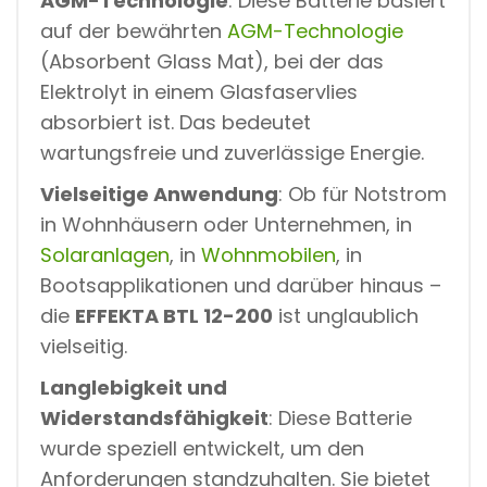
AGM-Technologie
: Diese Batterie basiert
S
auf der bewährten
AGM-Technologie
T
(Absorbent Glass Mat), bei der das
R
O
Elektrolyt in einem Glasfaservlies
M
C
absorbiert ist. Das bedeutet
A
wartungsfreie und zuverlässige Energie.
R
A
Vielseitige Anwendung
: Ob für Notstrom
V
A
in Wohnhäusern oder Unternehmen, in
N
Solaranlagen
, in
Wohnmobilen
, in
M
Ä
Bootsapplikationen und darüber hinaus –
N
die
EFFEKTA BTL 12-200
ist unglaublich
G
D
vielseitig.
Langlebigkeit und
Widerstandsfähigkeit
: Diese Batterie
wurde speziell entwickelt, um den
Anforderungen standzuhalten. Sie bietet