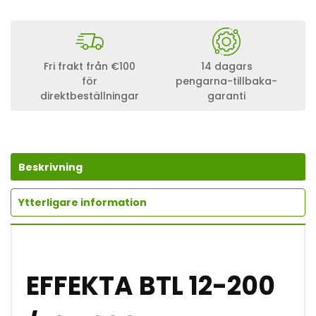
F
E
K
T
A
Fri frakt från €100
14 dagars
B
för
pengarna-tillbaka-
T
direktbeställningar
garanti
L
1
2
-
2
0
Beskrivning
0
1
2
Ytterligare information
V
O
L
T
2
EFFEKTA BTL 12-200
0
0
A
M