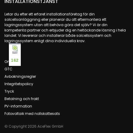
INSTALLATIONSTJÄNST
Letar du efter ett erfaret installationsföretag för din
solcellsanläggning eller planerar du att eftermontera ett
lagringssystem utan att behöva göra det själv? Vi är din
kompetenta partner och erbjuder dig en heltäckande lösning i hela
landet: Vi levererar och installerar både solcellssystem och
lagringssystem enligt dina individuella krav.
162
Om oss
GTC
Avbokningsregler
Integritetspolicy
Tryck
Betalning och frakt
PV-information
Fotovoltaik med nollskattesats
© Copyright 2026 AceFlex GmbH