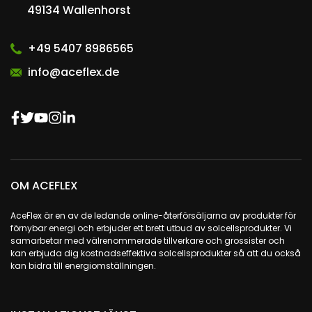
49134 Wallenhorst
+49 5407 8986565
info@aceflex.de
OM ACEFLEX
AceFlex är en av de ledande online-återförsäljarna av produkter för
förnybar energi och erbjuder ett brett utbud av solcellsprodukter. Vi
samarbetar med välrenommerade tillverkare och grossister och
kan erbjuda dig kostnadseffektiva solcellsprodukter så att du också
kan bidra till energiomställningen.