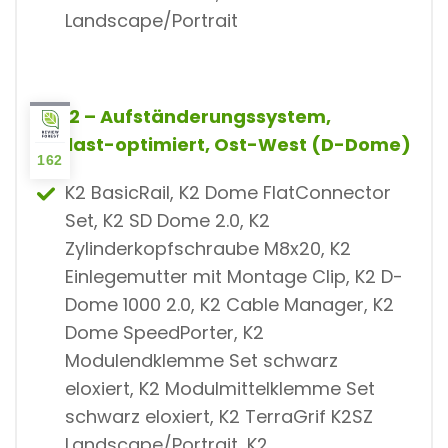
Landscape/Portrait
7.
K2 – Aufständerungssystem,
ballast-optimiert, Ost-West (D-Dome)
162
K2 BasicRail, K2 Dome FlatConnector
Set, K2 SD Dome 2.0, K2
Zylinderkopfschraube M8x20, K2
Einlegemutter mit Montage Clip, K2 D-
Dome 1000 2.0, K2 Cable Manager, K2
Dome SpeedPorter, K2
Modulendklemme Set schwarz
eloxiert, K2 Modulmittelklemme Set
schwarz eloxiert, K2 TerraGrif K2SZ
Landscape/Portrait, K2