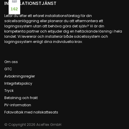
INSTALLATIONSTJÄNST
162
Letar du efter ett erfaret installationsföretag för din
solcellsanläggning eller planerar du att eftermontera ett
lagringssystem utan att behöva göra det själv? Vi är din
kompetenta partner och erbjuder dig en heltäckande lösning i hela
landet: Vi levererar och installerar både solcellssystem och
lagringssystem enligt dina individuella krav.
Om oss
GTC
Avbokningsregler
Integritetspolicy
Tryck
Betalning och frakt
PV-information
Fotovoltaik med nollskattesats
© Copyright 2026 AceFlex GmbH