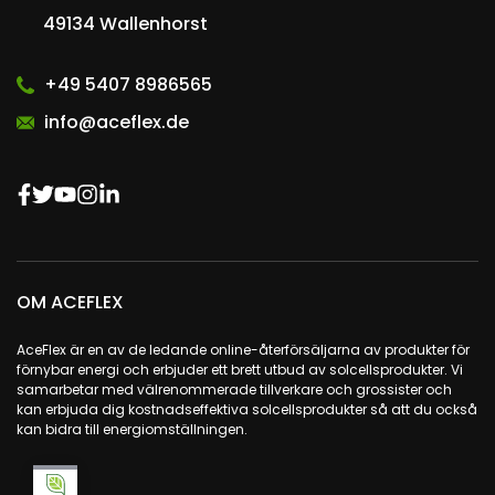
49134 Wallenhorst
+49 5407 8986565
info@aceflex.de
OM ACEFLEX
AceFlex är en av de ledande online-återförsäljarna av produkter för
förnybar energi och erbjuder ett brett utbud av solcellsprodukter. Vi
samarbetar med välrenommerade tillverkare och grossister och
kan erbjuda dig kostnadseffektiva solcellsprodukter så att du också
kan bidra till energiomställningen.