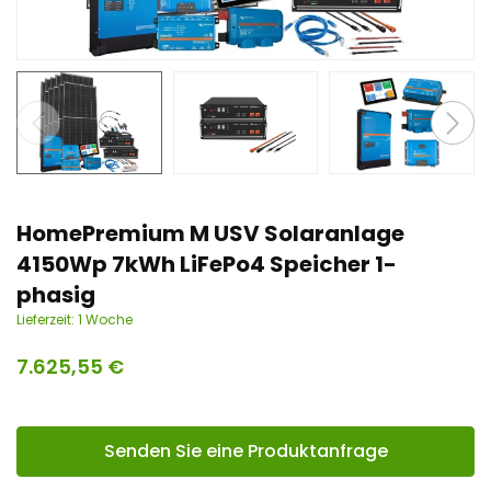
n
t
HomePremium M USV Solaranlage
4150Wp 7kWh LiFePo4 Speicher 1-
phasig
Lieferzeit:
1 Woche
7.625,55
€
Senden Sie eine Produktanfrage