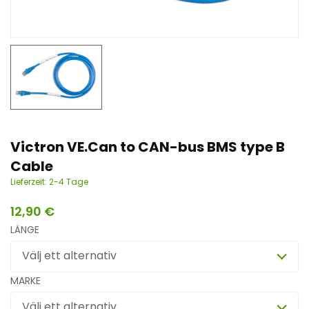
n
t
Victron VE.Can to CAN-bus BMS type B
Cable
Lieferzeit:
2-4 Tage
12,90
€
LÄNGE
Välj ett alternativ
MARKE
Välj ett alternativ