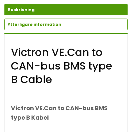
C
A
Beskrivning
N
-
Ytterligare information
B
U
S
B
M
Victron VE.Can to
S
T
CAN-bus BMS type
Y
P
E
B Cable
B
C
A
B
L
E
Victron VE.Can to CAN-bus BMS
M
Ä
type B Kabel
N
G
D