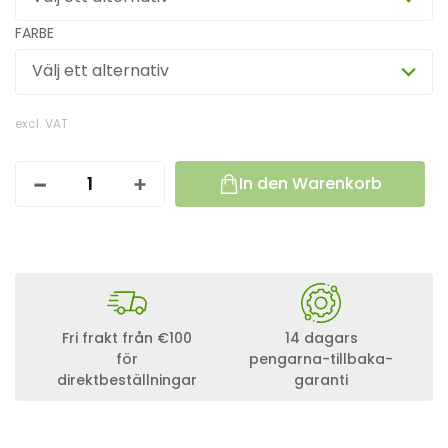
FARBE
Välj ett alternativ
excl. VAT
In den Warenkorb
V
I
C
T
R
O
N
V
E
Fri frakt från €100
14 dagars
.
för
pengarna-tillbaka-
C
direktbeställningar
garanti
A
N
T
O