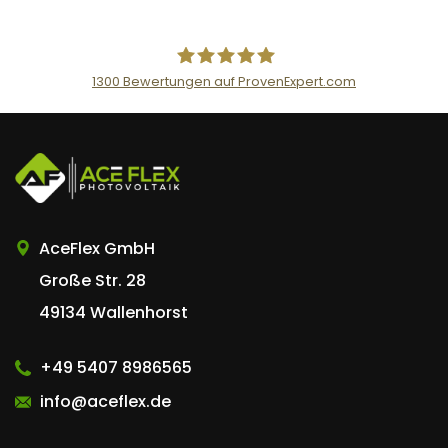
1300
Bewertungen auf ProvenExpert.com
AceFlex GmbH
AceFlex GmbH
Große Str. 28
49134 Wallenhorst
+49 5407 8986565
info@aceflex.de