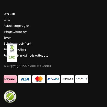
Om oss
GTC
Avbokningsregler
Integritetspolicy
Tryck
Betalning och frakt
PV-information
Fotovoltaik med nollskattesats
162
© Copyright 2026 AceFlex GmbH