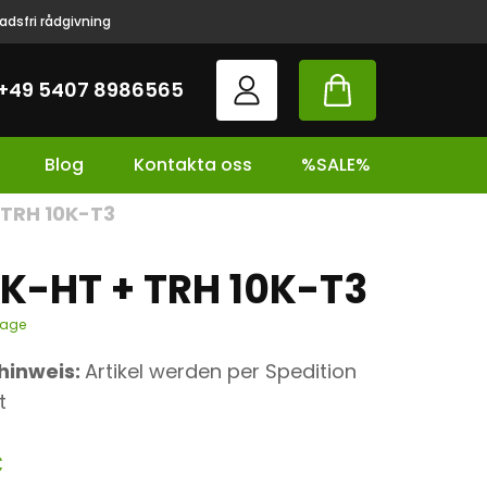
adsfri rådgivning
+49 5407 8986565
Blog
Kontakta oss
%SALE%
 TRH 10K-T3
0K-HT + TRH 10K-T3
tage
hinweis:
Artikel werden per Spedition
t
€