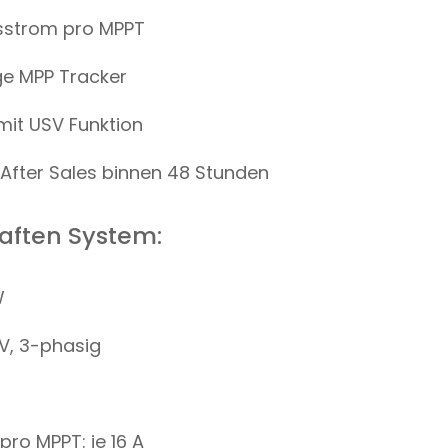
gsstrom pro MPPT
ge MPP Tracker
it USV Funktion
After Sales binnen 48 Stunden
aften System:
W
V, 3-phasig
ro MPPT: je 16 A