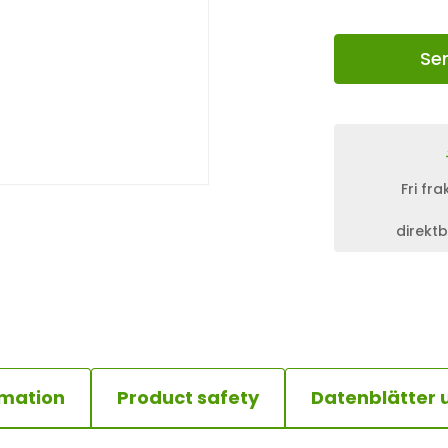
Se
Fri fr
direktb
rmation
Product safety
Datenblätter