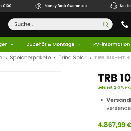
ån €100
Money Back Guarantee
Kostn
gen
Zubehör & Montage
PV-information
n
Speicherpakete
Trina Solar
TRB 10K-HT +
>
>
>
TRB 1
Lieferzeit:
2-3 Werk
Versand
versende
4.867,99