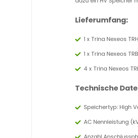
dazu ein HV Speicher 
Lieferumfang:
1 x Trina Nexeos TRH
1 x Trina Nexeos TR
4 x Trina Nexeos TR
Technische Dat
Speichertyp: High V
AC Nennleistung (kV
Anzahl Anschlussph