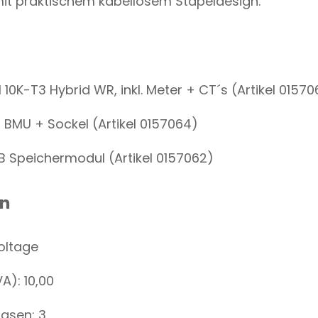
mit praktischem kabellosem Stapeldesign.
 10K-T3 Hybrid WR, inkl. Meter + CT´s (Artikel 01570
B BMU + Sockel (Artikel 0157064)
B Speichermodul (Artikel 0157062)
en
oltage
A): 10,00
asen: 3