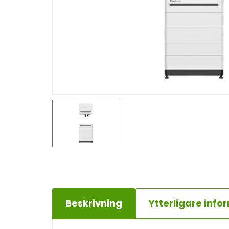
e
n
t
Beskrivning
Ytterligare info