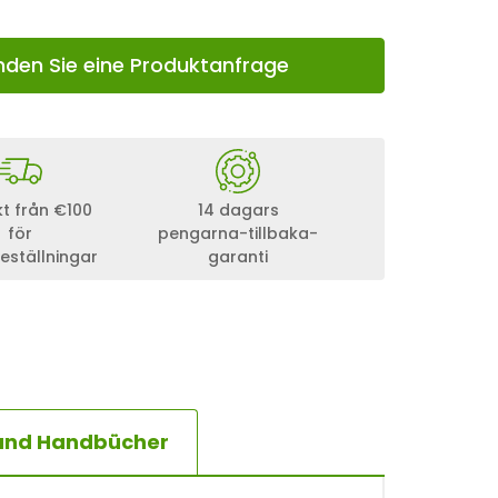
nden Sie eine Produktanfrage
akt från €100
14 dagars
för
pengarna-tillbaka-
eställningar
garanti
 und Handbücher