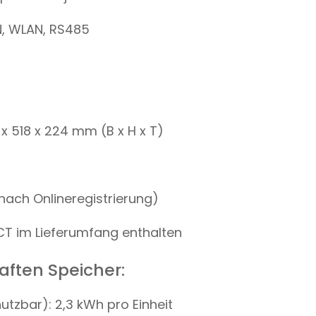
, WLAN, RS485
 518 x 224 mm (B x H x T)
(nach Onlineregistrierung)
CT im Lieferumfang enthalten
ften Speicher:
utzbar): 2,3 kWh pro Einheit