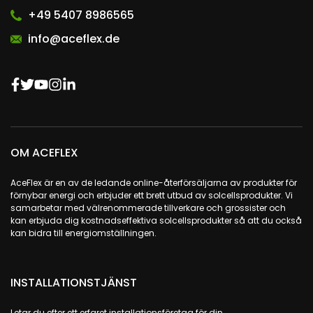
+49 5407 8986565
info@aceflex.de
OM ACEFLEX
AceFlex är en av de ledande online-återförsäljarna av produkter för
förnybar energi och erbjuder ett brett utbud av solcellsprodukter. Vi
samarbetar med välrenommerade tillverkare och grossister och
kan erbjuda dig kostnadseffektiva solcellsprodukter så att du också
kan bidra till energiomställningen.
INSTALLATIONSTJÄNST
Letar du efter ett erfaret installationsföretag för din