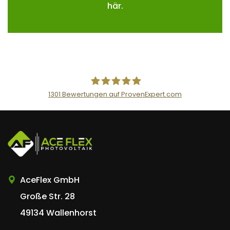
här.
1301
Bewertungen auf ProvenExpert.com
AceFlex GmbH
AceFlex GmbH
Große Str. 28
49134 Wallenhorst