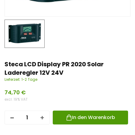
n
t
Steca LCD Display PR 2020 Solar
Laderegler 12V 24V
Lieferzeit:
1-2 Tage
74,70
€
excl. 19% VAT
In den Warenkorb
S
T
E