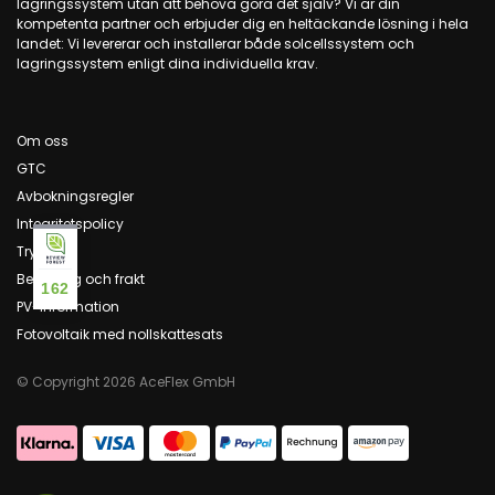
lagringssystem utan att behöva göra det själv? Vi är din
kompetenta partner och erbjuder dig en heltäckande lösning i hela
landet: Vi levererar och installerar både solcellssystem och
lagringssystem enligt dina individuella krav.
Om oss
GTC
Avbokningsregler
Integritetspolicy
Tryck
Betalning och frakt
162
PV-information
Fotovoltaik med nollskattesats
© Copyright 2026 AceFlex GmbH