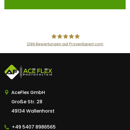
1299
Bewertungen auf ProvenExpert.com
AceFlex GmbH
AceFlex GmbH
Große Str. 28
49134 Wallenhorst
+49 5407 8986565