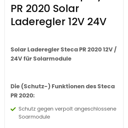
D
PR 2020 Solar
E
R
Laderegler 12V 24V
E
G
L
E
R
1
2
Solar Laderegler Steca PR 2020 12V /
V
24V für Solarmodule
2
4
V
M
Ä
N
Die (Schutz-) Funktionen des Steca
G
PR 2020:
D
Schutz gegen verpolt angeschlossene
Soarmodule