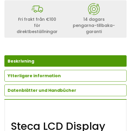
C
A
L
C
Fri frakt från €100
14 dagars
D
för
pengarna-tillbaka-
D
direktbeställningar
garanti
I
S
P
L
A
Y
Beskrivning
P
R
2
Ytterligare information
0
2
Datenblätter und Handbücher
0
S
O
L
A
R
Steca LCD Display
L
A