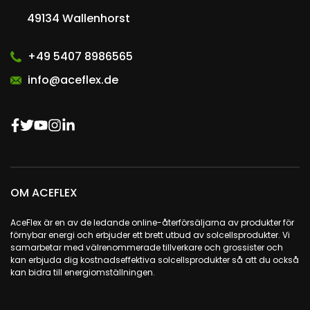
49134 Wallenhorst
+49 5407 8986565
info@aceflex.de
OM ACEFLEX
AceFlex är en av de ledande online-återförsäljarna av produkter för
förnybar energi och erbjuder ett brett utbud av solcellsprodukter. Vi
samarbetar med välrenommerade tillverkare och grossister och
kan erbjuda dig kostnadseffektiva solcellsprodukter så att du också
kan bidra till energiomställningen.