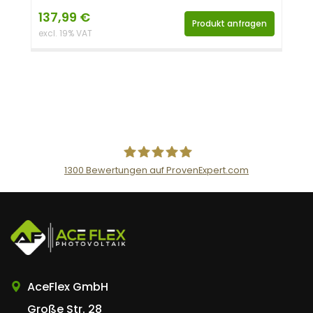
137,99
€
Produkt anfragen
excl. 19% VAT
1300
Bewertungen auf ProvenExpert.com
AceFlex GmbH
AceFlex GmbH
Große Str. 28