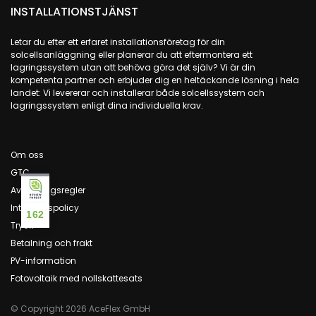
INSTALLATIONSTJÄNST
Letar du efter ett erfaret installationsföretag för din
solcellsanläggning eller planerar du att eftermontera ett
lagringssystem utan att behöva göra det själv? Vi är din
kompetenta partner och erbjuder dig en heltäckande lösning i hela
landet: Vi levererar och installerar både solcellssystem och
lagringssystem enligt dina individuella krav.
Om oss
GTC
Avbokningsregler
Integritetspolicy
162
Tryck
Betalning och frakt
PV-information
Fotovoltaik med nollskattesats
© Copyright 2026 AceFlex GmbH