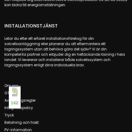
kan bidra till energiomställningen.
INSTALLATIONSTJÄNST
Letar du efter ett erfaret installationsföretag för din
solcellsanläggning eller planerar du att eftermontera ett
lagringssystem utan att behöva göra det själv? Vi är din
kompetenta partner och erbjuder dig en heltäckande lösning i hela
landet: Vi levererar och installerar både solcellssystem och
lagringssystem enligt dina individuella krav.
Om oss
GTC
Avbokningsregler
162
Integritetspolicy
Tryck
Betalning och frakt
PV-information