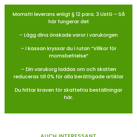
Momsfri leverans enligt § 12 para. 3 UstG – Så
här fungerar det
– Lägg dina önskade varor i varukorgen
– I kassan kryssar du i rutan “Villkor för
momsbefrielse”
– Din varukorg laddas om och skatten
reduceras till 0% för alla berättigade artiklar
Du hittar kraven för skattefria beställningar
här.
AUCH INTERESSANT