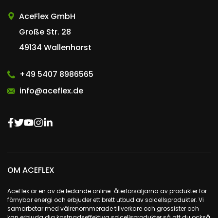
AceFlex GmbH
Große Str. 28
49134 Wallenhorst
+49 5407 8986565
info@aceflex.de
OM ACEFLEX
AceFlex är en av de ledande online-återförsäljarna av produkter för
förnybar energi och erbjuder ett brett utbud av solcellsprodukter. Vi
samarbetar med välrenommerade tillverkare och grossister och
kan erbjuda dig kostnadseffektiva solcellsprodukter så att du också