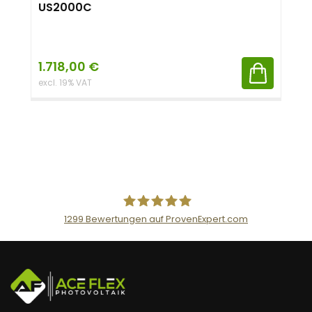
US2000C
1.718,00
€
excl. 19% VAT
1299
Bewertungen auf ProvenExpert.com
AceFlex GmbH