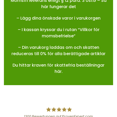
Momsfri leverans enligt § 12 para. 3 UstG – Så
här fungerar det
– Lägg dina önskade varor i varukorgen
– I kassan kryssar du i rutan “Villkor för
momsbefrielse”
– Din varukorg laddas om och skatten
reduceras till 0% för alla berättigade artiklar
Du hittar kraven för skattefria beställningar
här.
1300
Bewertungen auf ProvenExpert.com