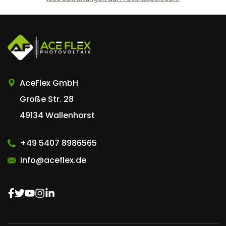
AceFlex GmbH
AceFlex GmbH
Große Str. 28
49134 Wallenhorst
+49 5407 8986565
info@aceflex.de