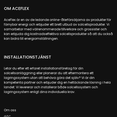
OM ACEFLEX
AceFlex är en av de ledande online-återförsäljarna av produkter för
förnybar energi och erbjuder ett brett utbud av solcellsprodukter. Vi
samarbetar med välrenommerade tillverkare och grossister och
kan erbjuda dig kostnadseffektiva solcellsprodukter så att du också
kan bidra till energiomställningen.
INSTALLATIONSTJÄNST
Letar du efter ett erfaret installationsföretag för din
solcellsanläggning eller planerar du att eftermontera ett
lagringssystem utan att behöva göra det själv? Vi är din
kompetenta partner och erbjuder dig en heltäckande lösning i hela
landet: Vi levererar och installerar både solcellssystem och
lagringssystem enligt dina individuella krav.
Om oss
GTC