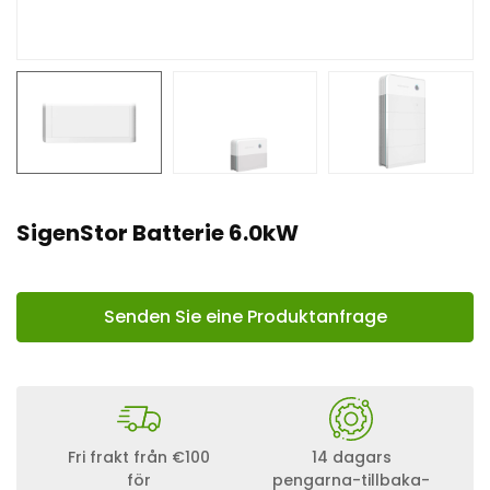
n
t
SigenStor Batterie 6.0kW
Senden Sie eine Produktanfrage
Fri frakt från €100
14 dagars
för
pengarna-tillbaka-