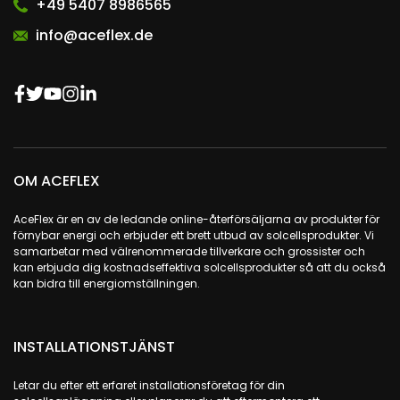
+49 5407 8986565
info@aceflex.de
OM ACEFLEX
AceFlex är en av de ledande online-återförsäljarna av produkter för
förnybar energi och erbjuder ett brett utbud av solcellsprodukter. Vi
samarbetar med välrenommerade tillverkare och grossister och
kan erbjuda dig kostnadseffektiva solcellsprodukter så att du också
kan bidra till energiomställningen.
INSTALLATIONSTJÄNST
Letar du efter ett erfaret installationsföretag för din