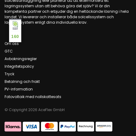
solcellsanläggning eller planerar du att eftermontera ett
lagringssystem utan att behöva göra det själv? Vi är din
kompetenta partner och erbjuder dig en heltäckande lösning i hela
landet: Vi levererar och installerar både solcellssystem och
lagringssystem enligt dina individuella krav.
160
Om oss
GTC
Avbokningsregler
Integritetspolicy
Tryck
Betalning och frakt
PV-information
Fotovoltaik med nollskattesats
© Copyright 2026 AceFlex GmbH