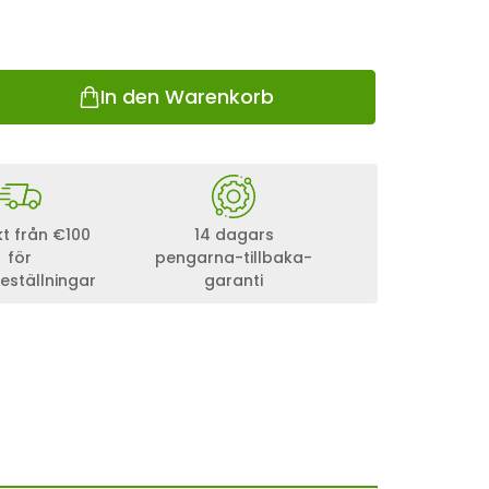
In den Warenkorb
akt från €100
14 dagars
för
pengarna-tillbaka-
eställningar
garanti