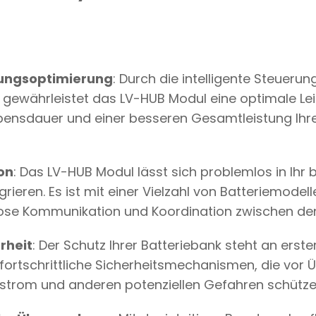
M
Ä
N
G
D
tungsoptimierung
: Durch die intelligente Steuer
g gewährleistet das LV-HUB Modul eine optimale Lei
ebensdauer und einer besseren Gesamtleistung Ihre
on
: Das LV-HUB Modul lässt sich problemlos in Ihr
grieren. Es ist mit einer Vielzahl von Batteriemode
lose Kommunikation und Koordination zwischen den 
rheit
: Der Schutz Ihrer Batteriebank steht an erste
fortschrittliche Sicherheitsmechanismen, die vor 
rstrom und anderen potenziellen Gefahren schütze