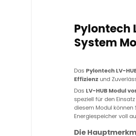
Pylontech 
System Mo
Das
Pylontech LV-HU
Effizienz
und Zuverläss
Das
LV-HUB Modul vo
speziell für den Einsat
diesem Modul können S
Energiespeicher voll a
Die Hauptmerkma