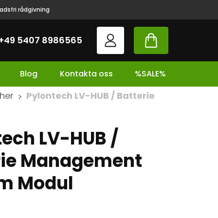
adsfri rådgivning
+49 5407 8986565
Blog
Kontakta oss
%SALE%
cher
Pylontech LV-HUB / Batterie
>
tech LV-HUB /
rie Management
m Modul