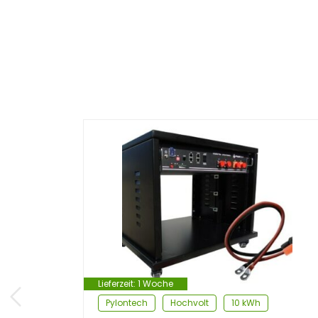
Lieferzeit:
1 Woche
Pylontech
Hochvolt
10 kWh