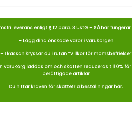
sfri leverans enligt § 12 para. 3 UstG – Så här fungerar
– Lägg dina önskade varor i varukorgen
– I kassan kryssar du i rutan “Villkor för momsbefrielse”
in varukorg laddas om och skatten reduceras till 0% för 
berättigade artiklar
Du hittar kraven för skattefria beställningar här.