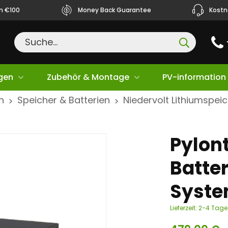
ån €100
Money Back Guarantee
Kostn
gen
Zubehör & Montage
PV-information
n
Speicher & Batterien
Niedervolt Lithiumspei
>
>
Pylon
Batte
Syste
Lieferzeit:
2-4 Tage