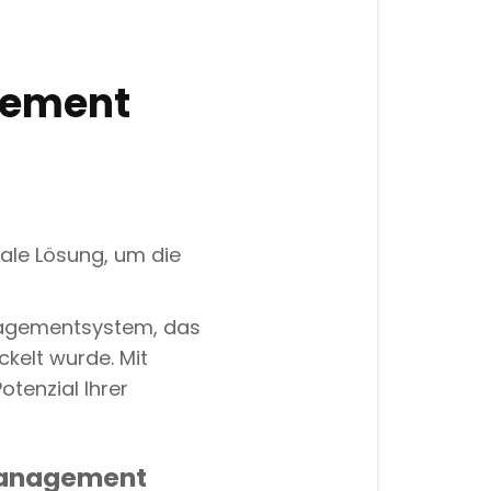
gement
eale Lösung, um die
nagementsystem, das
ckelt wurde. Mit
tenzial Ihrer
Management