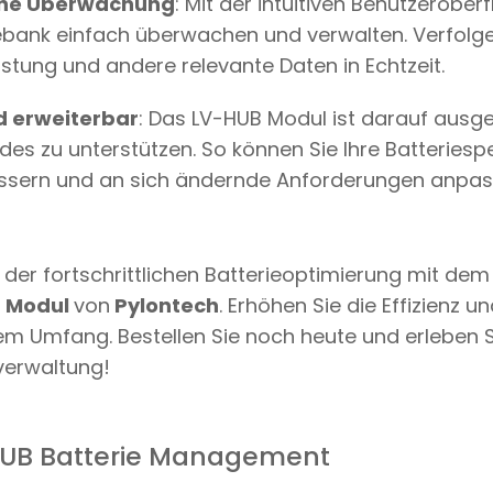
che Überwachung
: Mit der intuitiven Benutzerobe
iebank einfach überwachen und verwalten. Verfolg
istung und andere relevante Daten in Echtzeit.
d erweiterbar
: Das LV-HUB Modul ist darauf ausge
es zu unterstützen. So können Sie Ihre Batteriesp
bessern und an sich ändernde Anforderungen anpas
t der fortschrittlichen Batterieoptimierung mit de
 Modul
von
Pylontech
. Erhöhen Sie die Effizienz u
lem Umfang. Bestellen Sie noch heute und erleben 
verwaltung!
UB Batterie Management