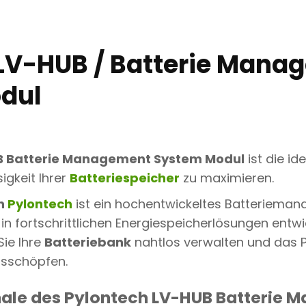
E
R
I
E
LV-HUB / Batterie Mana
M
A
N
dul
A
G
E
M
E
N
B Batterie Management System Modul
ist die id
T
igkeit Ihrer
Batteriespeicher
zu maximieren.
S
Y
n
Pylontech
ist ein hochentwickeltes Batteriema
S
T
z in fortschrittlichen Energiespeicherlösungen entwi
E
M
ie Ihre
Batteriebank
nahtlos verwalten und das Po
M
usschöpfen.
O
D
U
le des Pylontech LV-HUB Batterie 
L