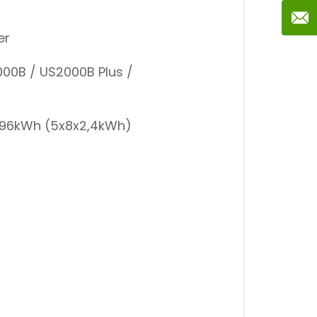
er
000B / US2000B Plus /
n 96kWh (5x8x2,4kWh)