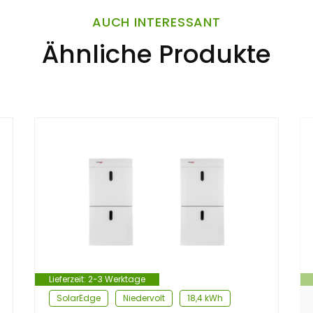
AUCH INTERESSANT
Ähnliche Produkte
Lieferzeit:
2-3 Werktage
SolarEdge
Niedervolt
18,4 kWh