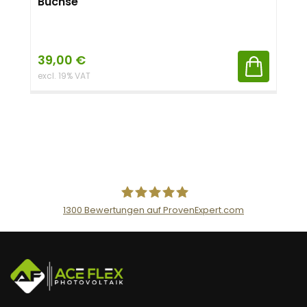
Buchse
39,00
€
excl. 19% VAT
1300
Bewertungen auf ProvenExpert.com
AceFlex GmbH