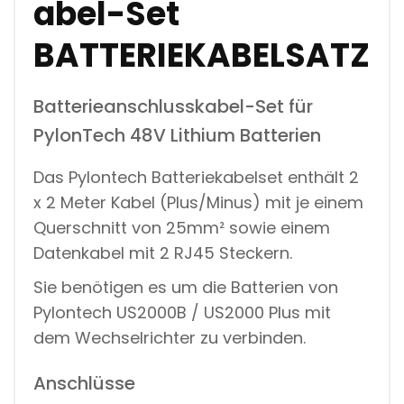
abel-Set
B
E
L
BATTERIEKABELSATZ
-
S
E
Batterieanschlusskabel-Set für
T
B
PylonTech 48V Lithium Batterien
A
T
T
Das Pylontech Batteriekabelset enthält 2
E
x 2 Meter Kabel (Plus/Minus) mit je einem
R
I
Querschnitt von 25mm² sowie einem
E
K
Datenkabel mit 2 RJ45 Steckern.
A
B
Sie benötigen es um die Batterien von
E
Pylontech US2000B / US2000 Plus mit
L
S
dem Wechselrichter zu verbinden.
A
T
Z
Anschlüsse
M