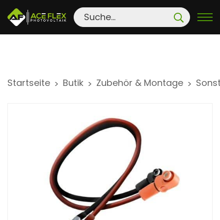
S
Startseite
Butik
Zubehör & Montage
Sonst
>
>
>
k
i
p
t
o
c
o
n
t
e