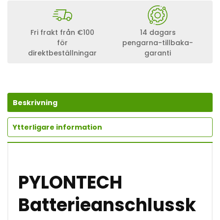
O
N
T
E
Fri frakt från €100
14 dagars
C
för
pengarna-tillbaka-
H
direktbeställningar
garanti
B
A
T
T
E
R
Beskrivning
I
E
A
Ytterligare information
N
S
C
H
L
PYLONTECH
U
S
S
Batterieanschlussk
K
A