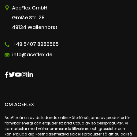
AceFlex GmbH
Große Str. 28
49134 Wallenhorst
+49 5407 8986565
info@aceflex.de
OM ACEFLEX
AceFlex är en av de ledande online-återförsäljarna av produkter för
förnybar energi och erbjuder ett brett utbud av solcellsprodukter. Vi
samarbetar med välrenommerade tillverkare och grossister och
kan erbjuda dig kostnadseffektiva solcellsprodukter så att du också