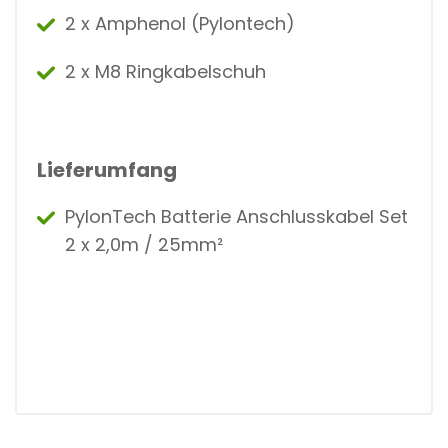
Ä
2 x Amphenol (Pylontech)
N
G
D
2 x M8 Ringkabelschuh
Lieferumfang
PylonTech Batterie Anschlusskabel Set
2 x 2,0m / 25mm²