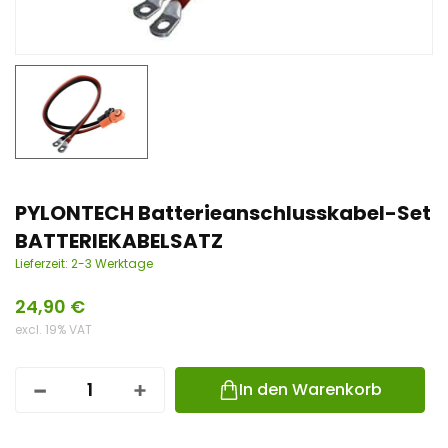
n
t
PYLONTECH Batterieanschlusskabel-Set
BATTERIEKABELSATZ
Lieferzeit:
2-3 Werktage
24,90
€
excl. 19% VAT
In den Warenkorb
P
Y
L