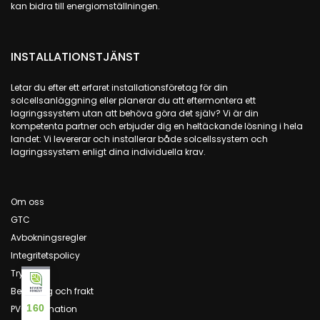
kan bidra till energiomställningen.
INSTALLATIONSTJÄNST
Letar du efter ett erfaret installationsföretag för din
solcellsanläggning eller planerar du att eftermontera ett
lagringssystem utan att behöva göra det själv? Vi är din
kompetenta partner och erbjuder dig en heltäckande lösning i hela
landet: Vi levererar och installerar både solcellssystem och
lagringssystem enligt dina individuella krav.
Om oss
GTC
Avbokningsregler
Integritetspolicy
Tryck
Betalning och frakt
160
PV-information