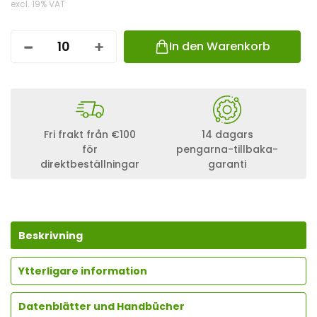
excl. 19% VAT
In den Warenkorb
K
2
A
B
D
E
C
Fri frakt från €100
14 dagars
K
för
pengarna-tillbaka-
K
direktbeställningar
garanti
A
P
P
E
F
Ü
Beskrivning
R
P
R
Ytterligare information
O
F
Datenblätter und Handbücher
I