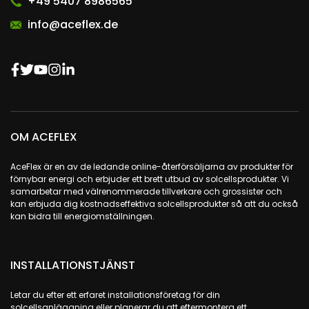
+49 5407 8986565
info@aceflex.de
OM ACEFLEX
AceFlex är en av de ledande online-återförsäljarna av produkter för
förnybar energi och erbjuder ett brett utbud av solcellsprodukter. Vi
samarbetar med välrenommerade tillverkare och grossister och
kan erbjuda dig kostnadseffektiva solcellsprodukter så att du också
kan bidra till energiomställningen.
INSTALLATIONSTJÄNST
Letar du efter ett erfaret installationsföretag för din
solcellsanläggning eller planerar du att eftermontera ett