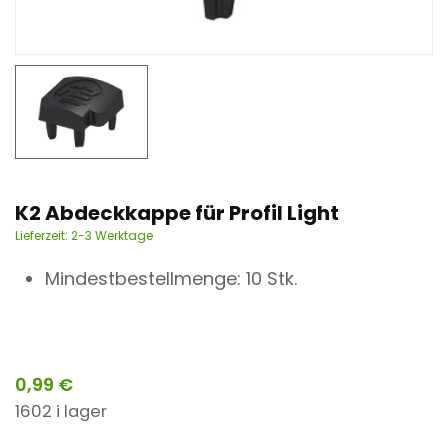
n
t
K2 Abdeckkappe für Profil Light
Lieferzeit:
2-3 Werktage
Mindestbestellmenge: 10 Stk.
0,99
€
1602 i lager