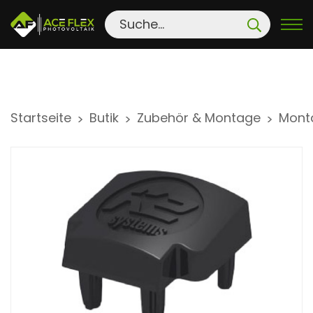
S
Startseite
Butik
Zubehör & Montage
Mont
>
>
>
k
i
p
t
o
c
o
n
t
e