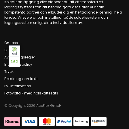
solcellsanläggning eller planerar du att eftermontera ett
lagringssystem utan att behöva göra det själv? Vi är din
kompetenta partner och erbjuder dig en heltäckande lösning i hela
landet: Vi levererar och installerar både solcellssystem och
lagringssystem enligt dina individuella krav.
Om oss
GTC
Avbokningsregler
162
Integritetspolicy
Tryck
Betalning och frakt
PV-information
Fotovoltaik med nollskattesats
© Copyright 2026 AceFlex GmbH