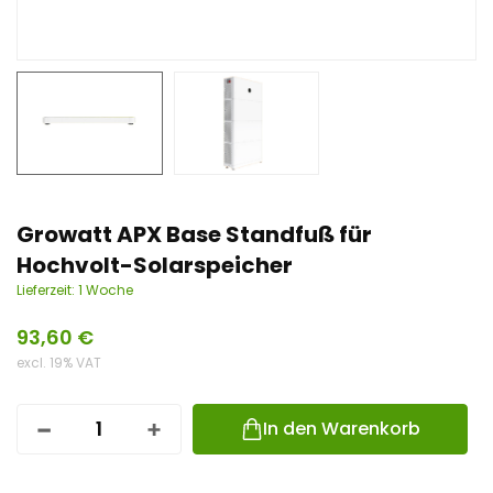
n
t
Growatt APX Base Standfuß für
Hochvolt-Solarspeicher
Lieferzeit:
1 Woche
93,60
€
excl. 19% VAT
In den Warenkorb
G
R
O