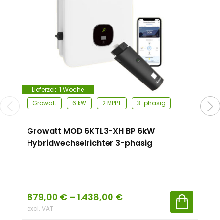
Lieferzeit:
1 Woche
Growatt
6 kW
2 MPPT
3-phasig
Growatt MOD 6KTL3-XH BP 6kW
Hybridwechselrichter 3-phasig
879,00
€
–
1.438,00
€
excl. VAT