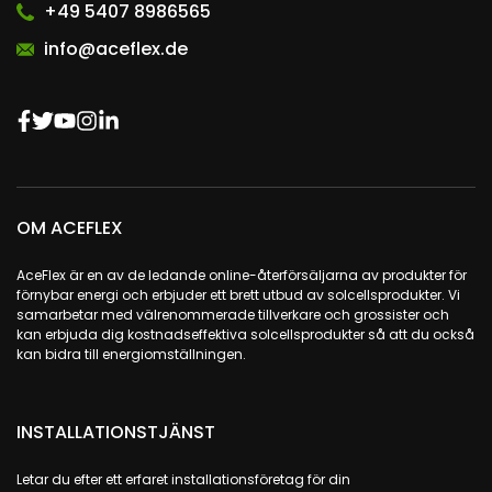
+49 5407 8986565
info@aceflex.de
OM ACEFLEX
AceFlex är en av de ledande online-återförsäljarna av produkter för
förnybar energi och erbjuder ett brett utbud av solcellsprodukter. Vi
samarbetar med välrenommerade tillverkare och grossister och
kan erbjuda dig kostnadseffektiva solcellsprodukter så att du också
kan bidra till energiomställningen.
INSTALLATIONSTJÄNST
Letar du efter ett erfaret installationsföretag för din