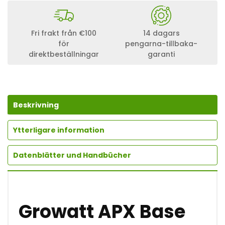
W
A
T
T
Fri frakt från €100
14 dagars
A
för
pengarna-tillbaka-
P
direktbeställningar
garanti
X
B
A
S
E
S
Beskrivning
T
A
N
Ytterligare information
D
F
Datenblätter und Handbücher
U
SS
F
Ü
R
H
Growatt APX Base
O
C