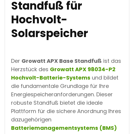
Standfuß für
H
V
O
Hochvolt-
L
T
Solarspeicher
-
S
O
L
A
R
Der
Growatt APX Base Standfuß
ist das
S
P
Herzstück des
Growatt APX 98034-P2
E
Hochvolt-Batterie-Systems
und bildet
I
C
die fundamentale Grundlage für Ihre
H
E
Energiespeicheranforderungen. Dieser
R
robuste Standfuß bietet die ideale
M
Ä
Plattform für die sichere Anordnung Ihres
N
dazugehörigen
G
D
Batteriemanagementsystems (BMS)