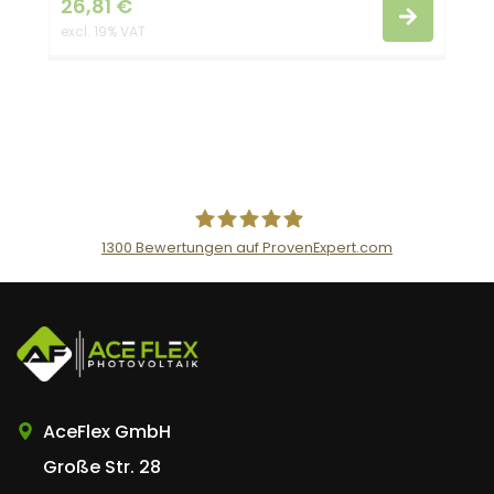
26,81
€
excl. 19% VAT
1300
Bewertungen auf ProvenExpert.com
AceFlex GmbH
AceFlex GmbH
Große Str. 28