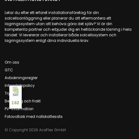
Letar du efter ett erfaret installationsföretag för din
solcellsanläggning eller planerar du att eftermontera ett
lagringssystem utan att behöva göra det själv? Vi är din
kompetenta partner och erbjuder dig en heltäckande lösning i hela
landet: Vi levererar och installerar både solcellssystem och
lagringssystem enligt dina individuella krav.
Om oss
GTC
Avbokningsregler
Integritetspolicy
Tryck
Betalning och frakt
162
PV-information
Fotovoltaik med nollskattesats
© Copyright 2026 AceFlex GmbH