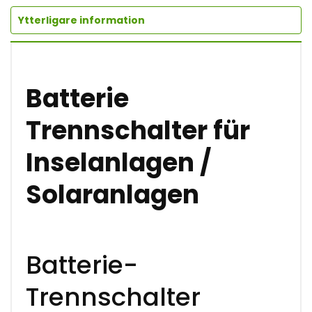
A
L
Ytterligare information
T
E
R
F
Ü
Batterie
R
I
N
Trennschalter für
S
E
Inselanlagen /
L
A
N
Solaranlagen
L
A
G
E
N
Batterie-
/
S
O
Trennschalter
L
A