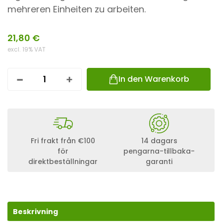
mehreren Einheiten zu arbeiten.
21,80
€
excl. 19% VAT
In den Warenkorb
B
A
T
T
E
R
I
Fri frakt från €100
14 dagars
E
för
pengarna-tillbaka-
T
direktbeställningar
garanti
R
E
N
N
S
C
Beskrivning
H