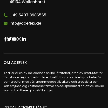
49134 Wallenhorst
+49 5407 8986565
info@aceflex.de
OM ACEFLEX
AceFlex är en av de ledande online-återförsäljarna av produkter för
förnybar energi och erbjuder ett brett utbud av solcellsprodukter. Vi
samarbetar med välrenommerade tillverkare och grossister och
kan erbjuda dig kostnadseffektiva solcellsprodukter så att du också
kan bidra till energiomställningen.
INSTALLATIONSTJÄNST