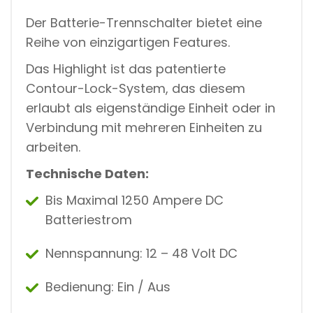
R
A
Der Batterie-Trennschalter bietet eine
N
Reihe von einzigartigen Features.
L
A
Das Highlight ist das patentierte
G
E
Contour-Lock-System, das diesem
N
erlaubt als eigenständige Einheit oder in
M
Ä
Verbindung mit mehreren Einheiten zu
N
arbeiten.
G
D
Technische Daten:
Bis Maximal 1250 Ampere DC
Batteriestrom
Nennspannung: 12 – 48 Volt DC
Bedienung: Ein / Aus