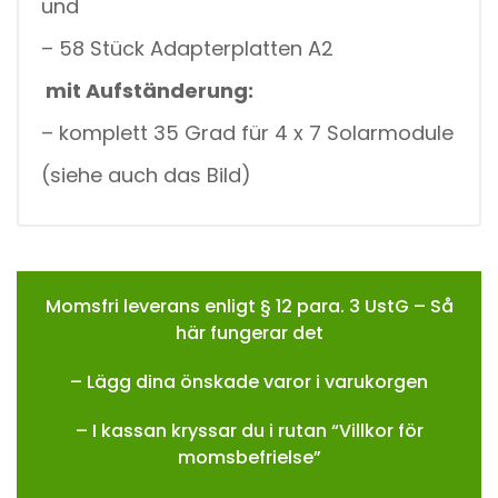
und
– 58 Stück Adapterplatten A2
mit Aufständerung
:
– komplett 35 Grad für 4 x 7 Solarmodule
(siehe auch das Bild)
Momsfri leverans enligt § 12 para. 3 UstG – Så
här fungerar det
– Lägg dina önskade varor i varukorgen
– I kassan kryssar du i rutan “Villkor för
momsbefrielse”