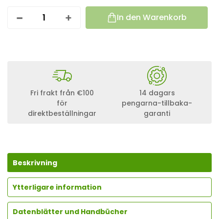
In den Warenkorb
7
0
0
0
W
A
T
T
3
Fri frakt från €100
14 dagars
P
för
pengarna-tillbaka-
H
direktbeställningar
garanti
A
S
I
G
E
S
Beskrivning
O
L
Ytterligare information
A
X
P
Datenblätter und Handbücher
H