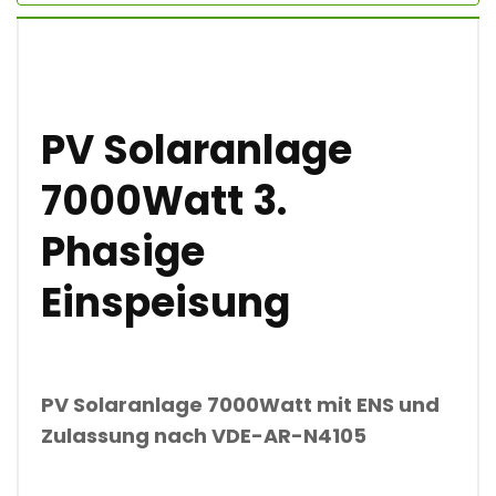
O
T
O
V
O
L
T
PV Solaranlage
A
I
7000Watt 3.
K
A
N
Phasige
L
A
Einspeisung
G
E
M
Ä
N
G
PV Solaranlage 7000Watt
mit ENS und
D
Zulassung nach
VDE-AR-N4105