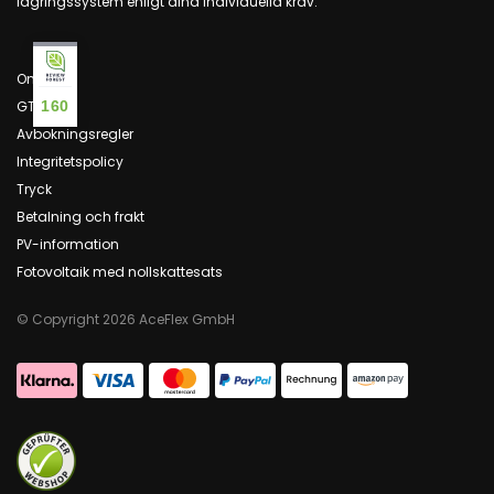
lagringssystem enligt dina individuella krav.
Om oss
GTC
160
Avbokningsregler
Integritetspolicy
Tryck
Betalning och frakt
PV-information
Fotovoltaik med nollskattesats
© Copyright 2026 AceFlex GmbH