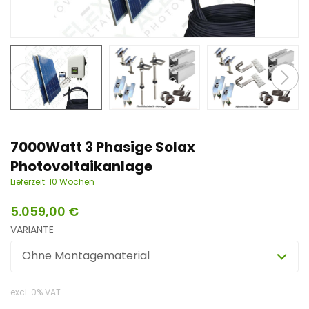
n
t
7000Watt 3 Phasige Solax
Photovoltaikanlage
Lieferzeit:
10 Wochen
5.059,00
€
VARIANTE
Ohne Montagematerial
excl. 0% VAT