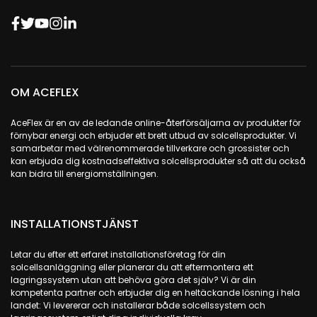
OM ACEFLEX
AceFlex är en av de ledande online-återförsäljarna av produkter för
förnybar energi och erbjuder ett brett utbud av solcellsprodukter. Vi
samarbetar med välrenommerade tillverkare och grossister och
kan erbjuda dig kostnadseffektiva solcellsprodukter så att du också
kan bidra till energiomställningen.
INSTALLATIONSTJÄNST
Letar du efter ett erfaret installationsföretag för din
solcellsanläggning eller planerar du att eftermontera ett
lagringssystem utan att behöva göra det själv? Vi är din
kompetenta partner och erbjuder dig en heltäckande lösning i hela
landet: Vi levererar och installerar både solcellssystem och