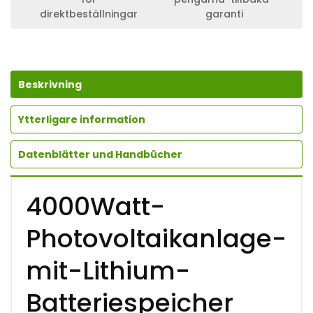
H
direktbeställningar
garanti
O
T
O
V
O
L
Beskrivning
T
A
Ytterligare information
I
K
A
Datenblätter und Handbücher
N
L
A
4000Watt-
G
E
-
Photovoltaikanlage-
M
I
mit-Lithium-
T
-
L
Batteriespeicher
I
T