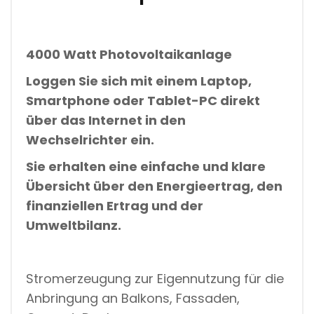
H
I
U
M
4000 Watt Photovoltaikanlage
-
B
Loggen Sie sich mit einem Laptop,
A
T
Smartphone oder Tablet-PC direkt
T
über das Internet in den
E
R
Wechselrichter ein.
I
E
Sie erhalten eine einfache und klare
S
Übersicht über den Energieertrag, den
P
E
finanziellen Ertrag und der
I
Umweltbilanz.
C
H
E
R
M
Stromerzeugung zur Eigennutzung für die
Ä
Anbringung an Balkons, Fassaden,
N
G