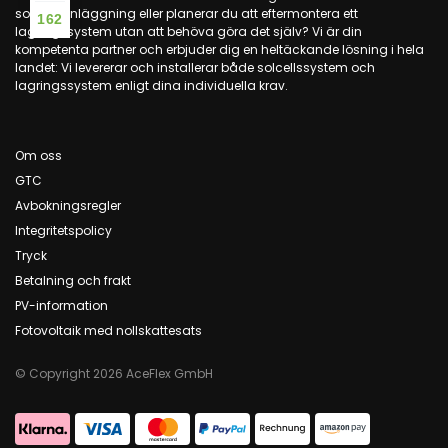
solcellsanläggning eller planerar du att eftermontera ett
162
lagringssystem utan att behöva göra det själv? Vi är din
kompetenta partner och erbjuder dig en heltäckande lösning i hela
landet: Vi levererar och installerar både solcellssystem och
lagringssystem enligt dina individuella krav.
Om oss
GTC
Avbokningsregler
Integritetspolicy
Tryck
Betalning och frakt
PV-information
Fotovoltaik med nollskattesats
© Copyright 2026 AceFlex GmbH