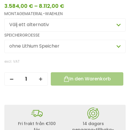
3.584,00
€
–
8.112,00
€
MONTAGEMATERIAL-WAEHLEN
Välj ett alternativ
SPEICHERGROESSE
ohne Lithium Speicher
excl. VAT
In den Warenkorb
4
0
0
0
W
A
T
T
-
Fri frakt från €100
14 dagars
P
för
pengarna-tillbaka-