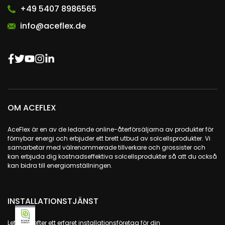
+49 5407 8986565
info@aceflex.de
OM ACEFLEX
AceFlex är en av de ledande online-återförsäljarna av produkter för
förnybar energi och erbjuder ett brett utbud av solcellsprodukter. Vi
samarbetar med välrenommerade tillverkare och grossister och
kan erbjuda dig kostnadseffektiva solcellsprodukter så att du också
kan bidra till energiomställningen.
INSTALLATIONSTJÄNST
Letar du efter ett erfaret installationsföretag för din