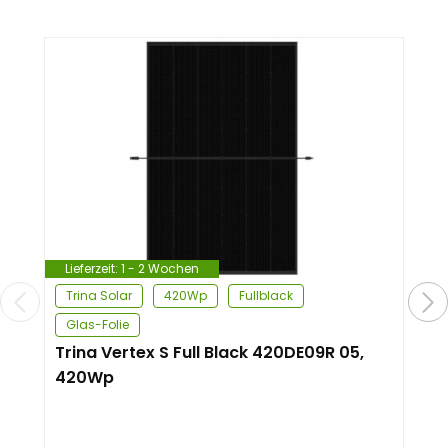
Lieferzeit:
1 - 2 Wochen
Trina Solar
420Wp
Fullblack
Glas-Folie
Trina Vertex S Full Black 420DE09R 05,
420Wp