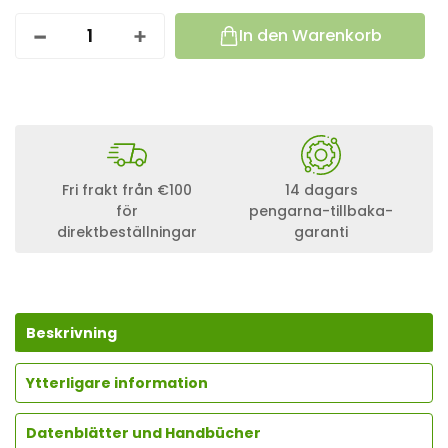
In den Warenkorb
S
O
L
A
R
M
O
D
U
Fri frakt från €100
14 dagars
L
för
pengarna-tillbaka-
3
direktbeställningar
garanti
0
0
W
M
O
N
Beskrivning
O
K
Ytterligare information
R
I
S
Datenblätter und Handbücher
T