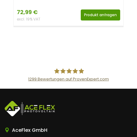
72,99
€
Produkt anfragen
excl. 19% VAT
1299
Bewertungen auf ProvenExpert.com
AceFlex GmbH
AceFlex GmbH