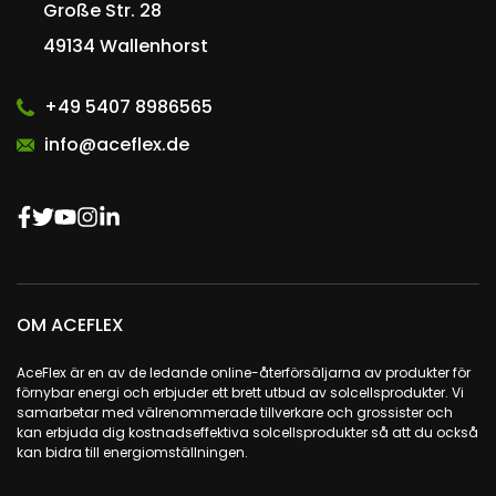
Große Str. 28
49134 Wallenhorst
+49 5407 8986565
info@aceflex.de
OM ACEFLEX
AceFlex är en av de ledande online-återförsäljarna av produkter för
förnybar energi och erbjuder ett brett utbud av solcellsprodukter. Vi
samarbetar med välrenommerade tillverkare och grossister och
kan erbjuda dig kostnadseffektiva solcellsprodukter så att du också
kan bidra till energiomställningen.