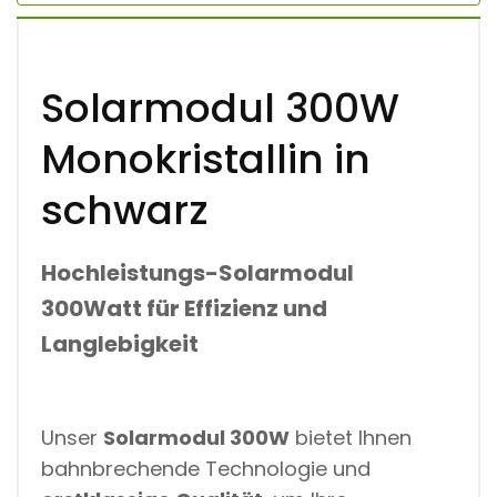
A
L
L
I
Solarmodul 300W
N
I
N
Monokristallin in
S
C
H
schwarz
W
A
R
Hochleistungs-Solarmodul
Z
M
300Watt für Effizienz und
Ä
N
Langlebigkeit
G
D
Unser
Solarmodul 300W
bietet Ihnen
bahnbrechende Technologie und