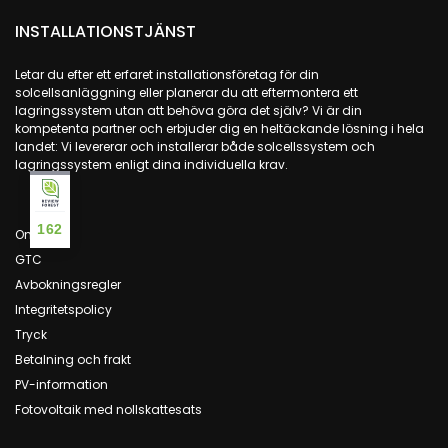
INSTALLATIONSTJÄNST
Letar du efter ett erfaret installationsföretag för din
solcellsanläggning eller planerar du att eftermontera ett
lagringssystem utan att behöva göra det själv? Vi är din
kompetenta partner och erbjuder dig en heltäckande lösning i hela
landet: Vi levererar och installerar både solcellssystem och
lagringssystem enligt dina individuella krav.
162
Om oss
GTC
Avbokningsregler
Integritetspolicy
Tryck
Betalning och frakt
PV-information
Fotovoltaik med nollskattesats