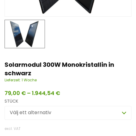
n
t
Solarmodul 300W Monokristallin in
schwarz
Lieferzeit:
1 Woche
79,00
€
–
1.944,54
€
STÜCK
Välj ett alternativ
excl. VAT