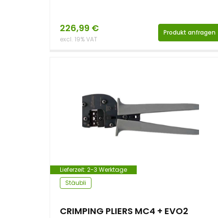
226,99
€
Produkt anfragen
excl. 19% VAT
Lieferzeit:
2-3 Werktage
Stäubli
CRIMPING PLIERS MC4 + EVO2