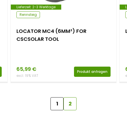
Lieferzeit:
2-3 Werktage
L
Rennsteig
LOCATOR MC4 (6MM²) FOR
CSCSOLAR TOOL
65,99
€
Produkt anfragen
excl. 19% VAT
e
1
2