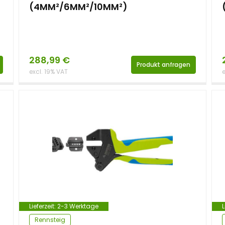
(4MM²/6MM²/10MM²)
288,99
€
Produkt anfragen
excl. 19% VAT
e
Lieferzeit:
2-3 Werktage
L
Rennsteig