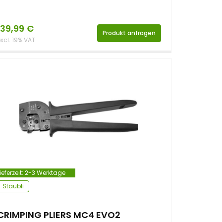
139,99
€
Produkt anfragen
xcl. 19% VAT
ieferzeit:
2-3 Werktage
Stäubli
CRIMPING PLIERS MC4 EVO2