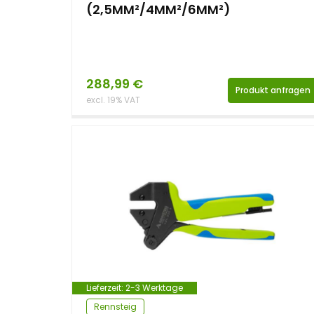
(2,5MM²/4MM²/6MM²)
288,99
€
Produkt anfragen
excl. 19% VAT
Lieferzeit:
2-3 Werktage
Rennsteig