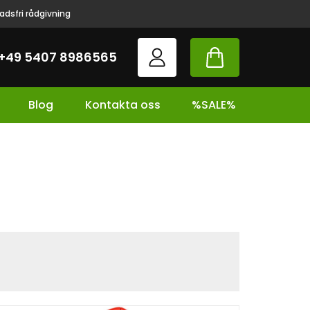
adsfri rådgivning
+49 5407 8986565
Blog
Kontakta oss
%SALE%