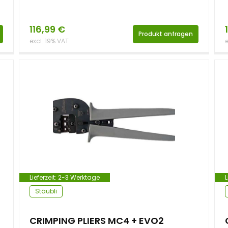
116,99
€
Produkt anfragen
excl. 19% VAT
e
Lieferzeit:
2-3 Werktage
L
Stäubli
CRIMPING PLIERS MC4 + EVO2