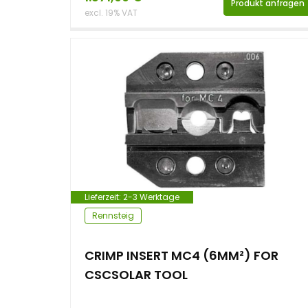
Produkt anfragen
excl. 19% VAT
Lieferzeit:
2-3 Werktage
Rennsteig
CRIMP INSERT MC4 (6MM²) FOR
CSCSOLAR TOOL