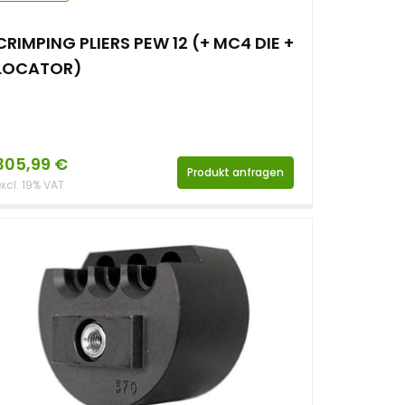
CRIMPING PLIERS PEW 12 (+ MC4 DIE +
LOCATOR)
305,99
€
Produkt anfragen
xcl. 19% VAT