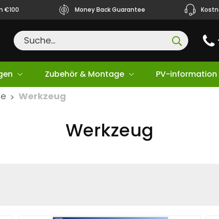
ån €100
Money Back Guarantee
Kostn
gen
Zubehör & Montage
PV-information
ge
Werkzeug
>
Werkzeug