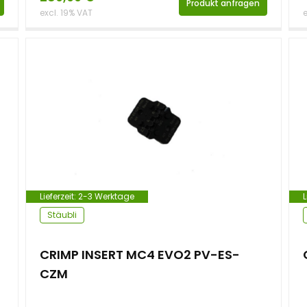
Produkt anfragen
excl. 19% VAT
e
Lieferzeit:
2-3 Werktage
L
Stäubli
CRIMP INSERT MC4 EVO2 PV-ES-
CZM