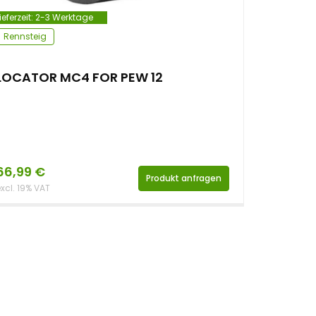
ieferzeit:
2-3 Werktage
Rennsteig
LOCATOR MC4 FOR PEW 12
66,99
€
Produkt anfragen
xcl. 19% VAT