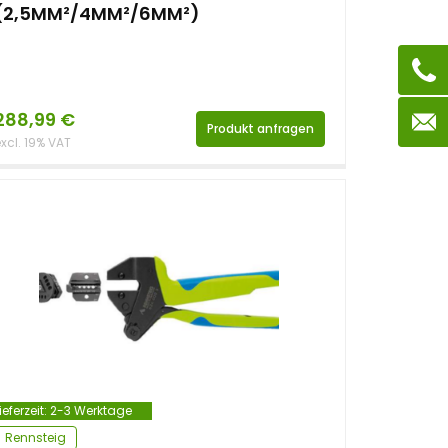
(2,5MM²/4MM²/6MM²)
288,99
€
Produkt anfragen
xcl. 19% VAT
ieferzeit:
2-3 Werktage
Rennsteig