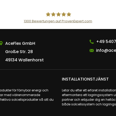
1300
Bewertungen auf ProvenExpert.com
AceFlex GmbH
+49 5407
AceFlex GmbH
info@ace
Große Str. 28
49134 Wallenhorst
INSTALLATIONSTJÄNST
odukter för förnybar energi och
Letar du efter ett erfaret installat
rbetar med välrenommerade
eftermontera ett lagringssystem u
fektiva solcellsprodukter så att du
partner och erbjuder dig en heltäck
både solcellssystem och lagringss