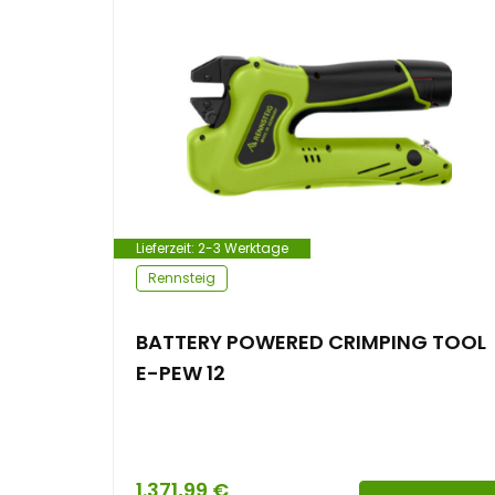
e
n
t
Lieferzeit:
2-3 Werktage
Rennsteig
BATTERY POWERED CRIMPING TOOL
E-PEW 12
1.371,99
€