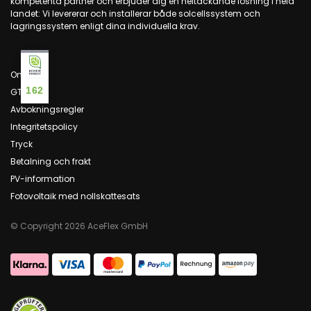
kompetenta partner och erbjuder dig en heltäckande lösning i hela
landet: Vi levererar och installerar både solcellssystem och
lagringssystem enligt dina individuella krav.
Om oss
162
GTC
Avbokningsregler
Integritetspolicy
Tryck
Betalning och frakt
PV-information
Fotovoltaik med nollskattesats
© Copyright 2026 AceFlex GmbH