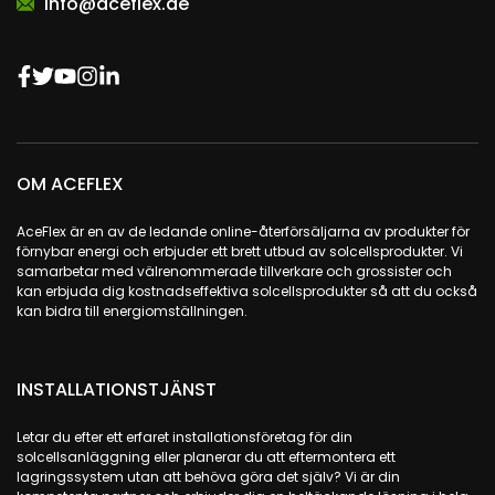
info@aceflex.de
OM ACEFLEX
AceFlex är en av de ledande online-återförsäljarna av produkter för
förnybar energi och erbjuder ett brett utbud av solcellsprodukter. Vi
samarbetar med välrenommerade tillverkare och grossister och
kan erbjuda dig kostnadseffektiva solcellsprodukter så att du också
kan bidra till energiomställningen.
INSTALLATIONSTJÄNST
Letar du efter ett erfaret installationsföretag för din
solcellsanläggning eller planerar du att eftermontera ett
lagringssystem utan att behöva göra det själv? Vi är din