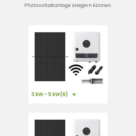
n
Photovoltaikanlage steigern können.
t
3 kW - 5 kW
(6)