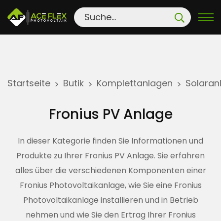
S
Startseite
Butik
Komplettanlagen
Solaran
>
>
>
k
i
Fronius PV Anlage
p
t
In dieser Kategorie finden Sie Informationen und
o
Produkte zu Ihrer Fronius PV Anlage. Sie erfahren
c
alles über die verschiedenen Komponenten einer
o
n
Fronius Photovoltaikanlage, wie Sie eine Fronius
t
Photovoltaikanlage installieren und in Betrieb
e
nehmen und wie Sie den Ertrag Ihrer Fronius