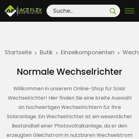
S
Startseite
Butik
Einzelkomponenten
Wechs
>
>
>
k
i
Normale Wechselrichter
p
t
Willkommen in unserem Online-Shop für Solar
o
Wechselrichter! Hier finden Sie eine breite Auswahl
c
an hochwertigen Wechselrichtern für Ihre
o
n
Solaranlage. Ein Wechselrichter ist ein wesentlicher
t
Bestandteil einer Photovoltaikanlage, da er den
e
erzeugten Gleichstrom in nutzbaren Wechselstrom