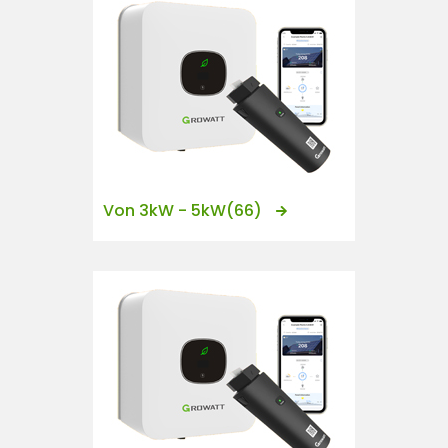
Von 3kW - 5kW
(66)