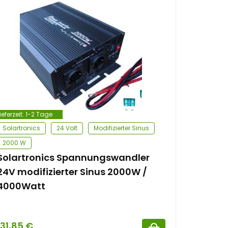
ieferzeit:
1-2 Tage
Solartronics
24 Volt
Modifizierter Sinus
2000 W
Solartronics Spannungswandler
24V modifizierter Sinus 2000W /
4000Watt
131,85
€