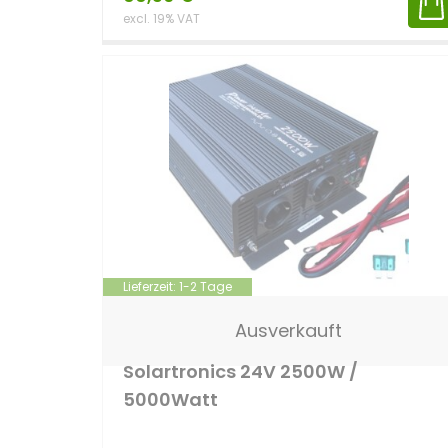
excl. 19% VAT
Lieferzeit:
1-2 Tage
Solartronics
24 Volt
Modifizierter Sinus
Ausverkauft
2500 W
Solartronics 24V 2500W /
5000Watt