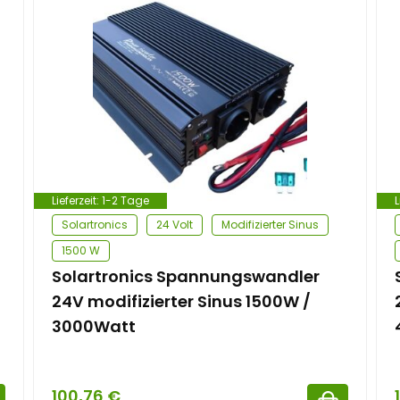
Lieferzeit:
1-2 Tage
L
Solartronics
24 Volt
Modifizierter Sinus
1500 W
Solartronics Spannungswandler
24V modifizierter Sinus 1500W /
3000Watt
100,76
€