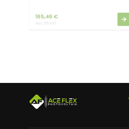
165,46
€
excl. 0% VAT