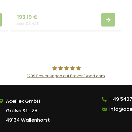
193,19
€
excl. 0% VAT
1299
Bewertungen auf ProvenExpert.com
AceFlex GmbH
+49 5407
AceFlex GmbH
info@ace
Große Str. 28
49134 Wallenhorst