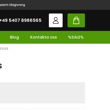
adsfri rådgivning
+49 5407 8986565
Blog
Kontakta oss
%SALE%
inus
s