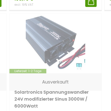
excl. 19% VAT
e
Lieferzeit:
1-2 Tage
Solartronics
24 Volt
Modifizierter Sinus
Ausverkauft
3000 W
Solartronics Spannungswandler
24V modifizierter Sinus 3000W /
6000Watt