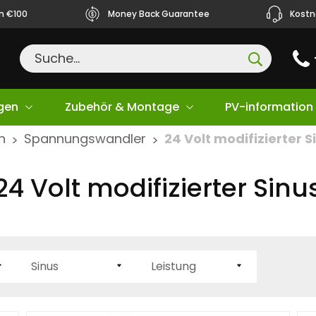
ån €100
Money Back Guarantee
Kostn
gen
Zubehör & Montage
PV-information
n
Spannungswandler
24 Volt modifizierter S
>
>
24 Volt modifizierter Sinu
ng
Sinus
Leistung