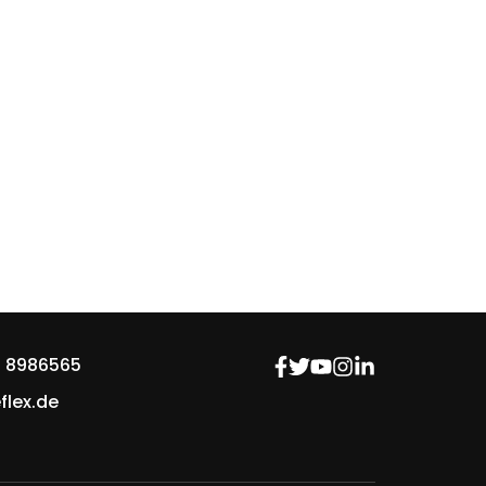
 8986565
flex.de